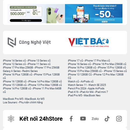
iPhone 14 Series cũ
-
iPhone 13 Series cũ
iPhone 17 cũ
-
iPhone 17 Pro Max cũ
iPhone 12 Series cũ
-
iPhone 11 Series cũ
iPhone 16 Series cũ
-
iPhone 16 Pro Max 256GB cũ
iPhone 17 Pro Max 256GB
-
iPhone 17 Pro 256GB
iPhone 16 Pro 128GB cũ
-
iPhone 15 Pro 128GB cũ
Galaxy A Series
-
Redmi Series
iPhone 15 Pro Max 256GB cũ
-
iPhone 15 Series cũ
iPhone 16 Plus 128GB cũ
-
iPhone 15 Plus 128GB
iPhone 13 128GB Cũ
-
iPhone 12 Pro Max 128GB
cũ
Cũ
iPhone 16 128GB cũ
-
iPhone 14 Pro Max 128GB cũ
Watch cũ
-
AirPods cũ
iPhone 15 128GB cũ
-
iPhone 13 Pro Max 128GB cũ
Watch Series 11
-
Watch SE 2025
iPhone 14 Pro 128GB cũ
-
iPhone 11 Pro Max 64GB
Pencil Pro 2024
-
Apple AirPods
cũ
iPad A16
-
iPad Air M4
-
iPad mini 7
iPad Pro M5
-
MacBook Neo
MacBook Pro M5
-
MacBook Air M5
Loa Sounarc
-
Phụ kiện chính hãng
Kết nối 24hStore