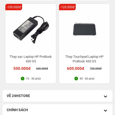
-100.000đ
-120.000đ
Thay sạc Laptop HP ProBook
Thay Touchpad Laptop HP
430 G5
ProBook 430 G5
500.000đ
600.000đ
600.000đ
720.000đ
15 - 30 phút
45 - 60 phút
VỀ 24HSTORE
CHÍNH SÁCH