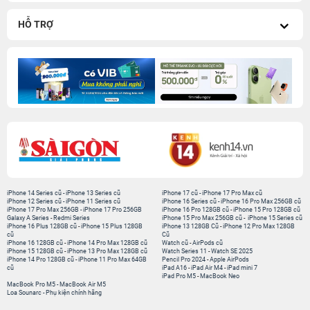
HỖ TRỢ
iPhone 14 Series cũ
-
iPhone 13 Series cũ
iPhone 17 cũ
-
iPhone 17 Pro Max cũ
iPhone 12 Series cũ
-
iPhone 11 Series cũ
iPhone 16 Series cũ
-
iPhone 16 Pro Max 256GB cũ
iPhone 17 Pro Max 256GB
-
iPhone 17 Pro 256GB
iPhone 16 Pro 128GB cũ
-
iPhone 15 Pro 128GB cũ
Galaxy A Series
-
Redmi Series
iPhone 15 Pro Max 256GB cũ
-
iPhone 15 Series cũ
iPhone 16 Plus 128GB cũ
-
iPhone 15 Plus 128GB
iPhone 13 128GB Cũ
-
iPhone 12 Pro Max 128GB
cũ
Cũ
iPhone 16 128GB cũ
-
iPhone 14 Pro Max 128GB cũ
Watch cũ
-
AirPods cũ
iPhone 15 128GB cũ
-
iPhone 13 Pro Max 128GB cũ
Watch Series 11
-
Watch SE 2025
iPhone 14 Pro 128GB cũ
-
iPhone 11 Pro Max 64GB
Pencil Pro 2024
-
Apple AirPods
cũ
iPad A16
-
iPad Air M4
-
iPad mini 7
iPad Pro M5
-
MacBook Neo
MacBook Pro M5
-
MacBook Air M5
Loa Sounarc
-
Phụ kiện chính hãng