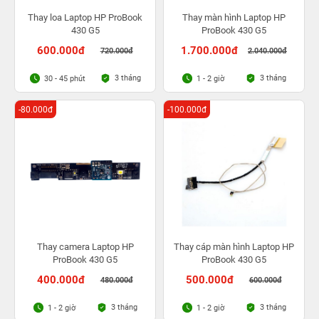
Thay loa Laptop HP ProBook
Thay màn hình Laptop HP
430 G5
ProBook 430 G5
600.000đ
1.700.000đ
720.000đ
2.040.000đ
3 tháng
3 tháng
30 - 45 phút
1 - 2 giờ
-80.000đ
-100.000đ
Thay camera Laptop HP
Thay cáp màn hình Laptop HP
ProBook 430 G5
ProBook 430 G5
400.000đ
500.000đ
480.000đ
600.000đ
3 tháng
3 tháng
1 - 2 giờ
1 - 2 giờ