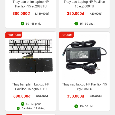
Thay bàn phím laptop HP
Thay sạc Laptop HP Pavilion
Pavilion 15 eg2083TU
15 eg0509TU
800.000đ
350.000đ
1.150.000đ
420.000đ
30 - 45 phút
15 - 30 phút
-260.000đ
-70.000đ
Thay bàn phím Laptop HP
Thay sạc laptop HP Pavilion 15
Pavilion 15 eg0509TU
eg2035TX
690.000đ
350.000đ
950.000đ
420.000đ
45 - 60 phút
15 - 30 phút
Bảo hành 12 tháng