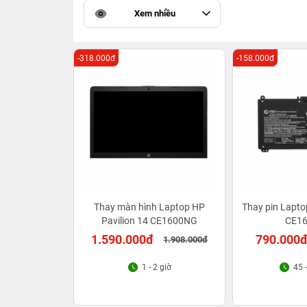
Xem nhiều
-318.000đ
-158.000đ
Thay màn hình Laptop HP
Thay pin Lapto
Pavilion 14 CE1600NG
CE1
1.590.000đ
790.000
1.908.000đ
1 - 2 giờ
45 