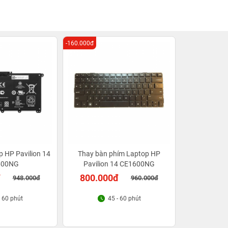
-160.000đ
p HP Pavilion 14
Thay bàn phím Laptop HP
600NG
Pavilion 14 CE1600NG
đ
800.000đ
948.000đ
960.000đ
- 60 phút
45 - 60 phút