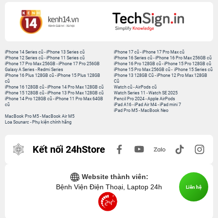
iPhone 14 Series cũ
-
iPhone 13 Series cũ
iPhone 17 cũ
-
iPhone 17 Pro Max cũ
iPhone 12 Series cũ
-
iPhone 11 Series cũ
iPhone 16 Series cũ
-
iPhone 16 Pro Max 256GB cũ
iPhone 17 Pro Max 256GB
-
iPhone 17 Pro 256GB
iPhone 16 Pro 128GB cũ
-
iPhone 15 Pro 128GB cũ
Galaxy A Series
-
Redmi Series
iPhone 15 Pro Max 256GB cũ
-
iPhone 15 Series cũ
iPhone 16 Plus 128GB cũ
-
iPhone 15 Plus 128GB
iPhone 13 128GB Cũ
-
iPhone 12 Pro Max 128GB
cũ
Cũ
iPhone 16 128GB cũ
-
iPhone 14 Pro Max 128GB cũ
Watch cũ
-
AirPods cũ
iPhone 15 128GB cũ
-
iPhone 13 Pro Max 128GB cũ
Watch Series 11
-
Watch SE 2025
iPhone 14 Pro 128GB cũ
-
iPhone 11 Pro Max 64GB
Pencil Pro 2024
-
Apple AirPods
cũ
iPad A16
-
iPad Air M4
-
iPad mini 7
iPad Pro M5
-
MacBook Neo
MacBook Pro M5
-
MacBook Air M5
Loa Sounarc
-
Phụ kiện chính hãng
Kết nối 24hStore
Website thành viên:
Bệnh Viện Điện Thoại, Laptop 24h
Liên hệ