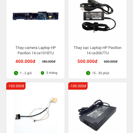
Thay camera Laptop HP
Thay sạc Laptop HP Pavilion
Pavilion 14 ce1018TU
14 ce3067TU
400.000đ
500.000đ
480.000đ
600.000đ
3 tháng
1 - 2 giờ
15 - 30 phút
-100.000đ
-100.000đ