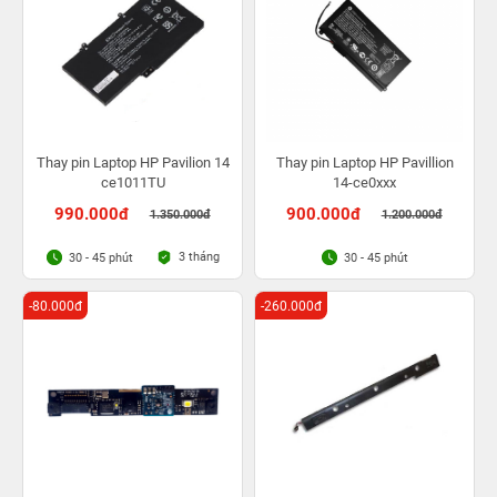
Thay pin Laptop HP Pavilion 14
Thay pin Laptop HP Pavillion
ce1011TU
14-ce0xxx
990.000đ
900.000đ
1.350.000đ
1.200.000đ
3 tháng
30 - 45 phút
30 - 45 phút
-80.000đ
-260.000đ