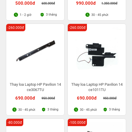
500.000đ
990.000đ
600.000đ
1.350.000đ
3 tháng
1 - 2 giờ
30 - 45 phút
-260.000đ
-260.000đ
Thay loa Laptop HP Pavilion 14
Thay loa Laptop HP Pavilion 14
ce3067TU
ce1011TU
690.000đ
690.000đ
950.000đ
950.000đ
3 tháng
3 tháng
30 - 45 phút
30 - 45 phút
-80.000đ
-100.000đ