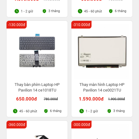
3 tháng
6 tháng
1 - 2 giờ
45 - 60 phút
-130.000đ
-310.000đ
Thay bàn phím Laptop HP
Thay màn hình Laptop HP
Pavilion 14 ce1018TU
Pavilion 14 ce0021TU
650.000đ
1.590.000đ
780.000đ
1.900.000đ
6 tháng
3 tháng
45 - 60 phút
1 - 2 giờ
-360.000đ
-300.000đ