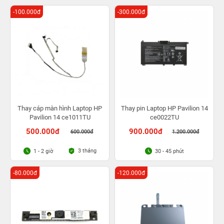
-100.000đ
-300.000đ
Thay cáp màn hình Laptop HP
Thay pin Laptop HP Pavilion 14
Pavilion 14 ce1011TU
ce0022TU
500.000đ
900.000đ
600.000đ
1.200.000đ
3 tháng
1 - 2 giờ
30 - 45 phút
-80.000đ
-120.000đ