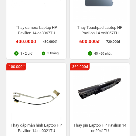
Thay camera Laptop HP
Thay Touchpad Laptop HP
Pavilion 14 ce3067TU
Pavilion 14 ce3067TU
400.000đ
600.000đ
480.000đ
720.000đ
3 tháng
1 - 2 giờ
45 - 60 phút
-100.000đ
-360.000đ
Thay cáp màn hình Laptop HP
Thay pin Laptop HP Pavilion 14
Pavilion 14 ce0021TU
ce2041TU