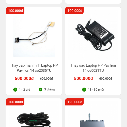
-100.000đ
-100.000đ
Thay cáp màn hình Laptop HP
Thay sạc Laptop HP Pavilion
Pavilion 14 ce2035TU
14 ce0021TU
500.000đ
500.000đ
600.000đ
600.000đ
3 tháng
1 - 2 giờ
15 - 30 phút
-100.000đ
-120.000đ