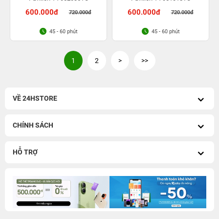
600.000đ
600.000đ
720.000đ
720.000đ
45 - 60 phút
45 - 60 phút
1
2
>
>>
VỀ 24HSTORE
CHÍNH SÁCH
HỖ TRỢ