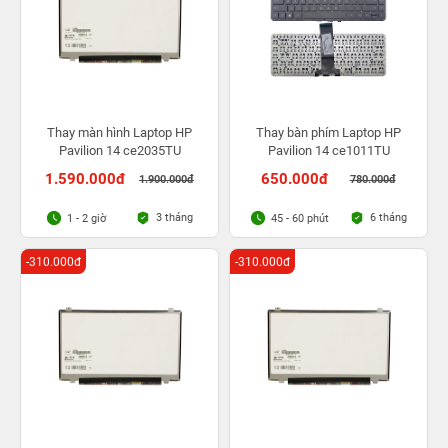
Thay màn hình Laptop HP
Thay bàn phím Laptop HP
Pavilion 14 ce2035TU
Pavilion 14 ce1011TU
1.590.000đ
650.000đ
1.900.000đ
780.000đ
3 tháng
6 tháng
1 - 2 giờ
45 - 60 phút
-310.000đ
-310.000đ