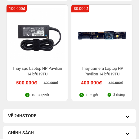
-100.000đ
-80.000đ
Thay sạc Laptop HP Pavilion
Thay camera Laptop HP
14 bf019TU
Pavilion 14 bf019TU
500.000đ
400.000đ
600.000đ
480.000đ
3 tháng
15 - 30 phút
1 - 2 giờ
VỀ 24HSTORE
CHÍNH SÁCH