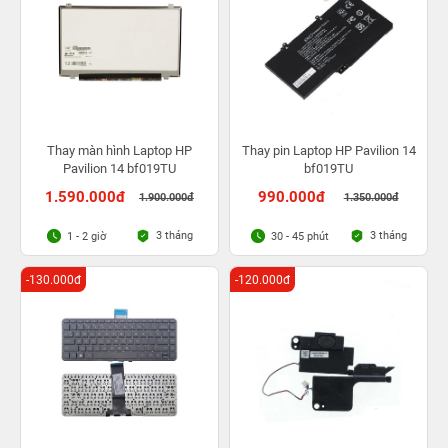
Thay màn hình Laptop HP
Thay pin Laptop HP Pavilion 14
Pavilion 14 bf019TU
bf019TU
1.590.000đ
990.000đ
1.900.000đ
1.350.000đ
3 tháng
3 tháng
1 - 2 giờ
30 - 45 phút
-130.000đ
-120.000đ