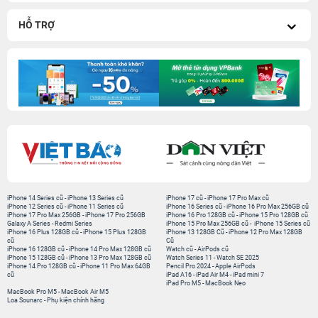
HỖ TRỢ
iPhone 14 Series cũ
-
iPhone 13 Series cũ
iPhone 17 cũ
-
iPhone 17 Pro Max cũ
iPhone 12 Series cũ
-
iPhone 11 Series cũ
iPhone 16 Series cũ
-
iPhone 16 Pro Max 256GB cũ
iPhone 17 Pro Max 256GB
-
iPhone 17 Pro 256GB
iPhone 16 Pro 128GB cũ
-
iPhone 15 Pro 128GB cũ
Galaxy A Series
-
Redmi Series
iPhone 15 Pro Max 256GB cũ
-
iPhone 15 Series cũ
iPhone 16 Plus 128GB cũ
-
iPhone 15 Plus 128GB
iPhone 13 128GB Cũ
-
iPhone 12 Pro Max 128GB
cũ
Cũ
iPhone 16 128GB cũ
-
iPhone 14 Pro Max 128GB cũ
Watch cũ
-
AirPods cũ
iPhone 15 128GB cũ
-
iPhone 13 Pro Max 128GB cũ
Watch Series 11
-
Watch SE 2025
iPhone 14 Pro 128GB cũ
-
iPhone 11 Pro Max 64GB
Pencil Pro 2024
-
Apple AirPods
cũ
iPad A16
-
iPad Air M4
-
iPad mini 7
iPad Pro M5
-
MacBook Neo
MacBook Pro M5
-
MacBook Air M5
Loa Sounarc
-
Phụ kiện chính hãng