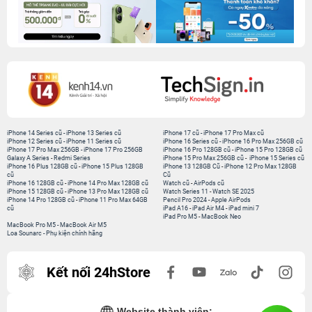
iPhone 14 Series cũ
-
iPhone 13 Series cũ
iPhone 17 cũ
-
iPhone 17 Pro Max cũ
iPhone 12 Series cũ
-
iPhone 11 Series cũ
iPhone 16 Series cũ
-
iPhone 16 Pro Max 256GB cũ
iPhone 17 Pro Max 256GB
-
iPhone 17 Pro 256GB
iPhone 16 Pro 128GB cũ
-
iPhone 15 Pro 128GB cũ
Galaxy A Series
-
Redmi Series
iPhone 15 Pro Max 256GB cũ
-
iPhone 15 Series cũ
iPhone 16 Plus 128GB cũ
-
iPhone 15 Plus 128GB
iPhone 13 128GB Cũ
-
iPhone 12 Pro Max 128GB
cũ
Cũ
iPhone 16 128GB cũ
-
iPhone 14 Pro Max 128GB cũ
Watch cũ
-
AirPods cũ
iPhone 15 128GB cũ
-
iPhone 13 Pro Max 128GB cũ
Watch Series 11
-
Watch SE 2025
iPhone 14 Pro 128GB cũ
-
iPhone 11 Pro Max 64GB
Pencil Pro 2024
-
Apple AirPods
cũ
iPad A16
-
iPad Air M4
-
iPad mini 7
iPad Pro M5
-
MacBook Neo
MacBook Pro M5
-
MacBook Air M5
Loa Sounarc
-
Phụ kiện chính hãng
Kết nối 24hStore
Website thành viên: