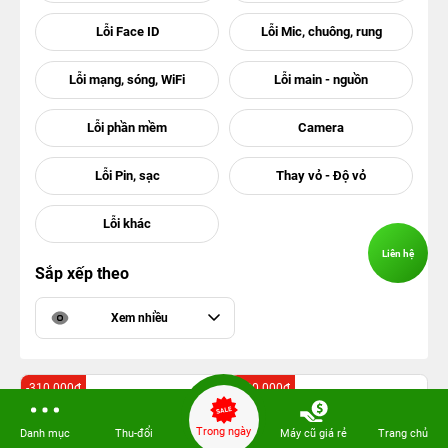
Liên hệ
Sắp xếp theo
Xem nhiều
-310.000đ
-200.000đ
Trong ngày
Danh mục
Thu-đổi
Máy cũ giá rẻ
Trang chủ