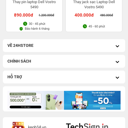
Thay pin laptop Dell Vostro
Thay jack sạc Laptop Dell
5490
Vostro 5490
890.000đ
400.000đ
1.200.000đ
480.000đ
30 - 45 phút
45 - 60 phút
Bảo hành 6 tháng
VỀ 24HSTORE
CHÍNH SÁCH
HỖ TRỢ