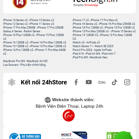
iPhone 14 Series cũ
-
iPhone 13 Series cũ
iPhone 17 cũ
-
iPhone 17 Pro Max cũ
iPhone 12 Series cũ
-
iPhone 11 Series cũ
iPhone 16 Series cũ
-
iPhone 16 Pro Max 256GB cũ
iPhone 17 Pro Max 256GB
-
iPhone 17 Pro 256GB
iPhone 16 Pro 128GB cũ
-
iPhone 15 Pro 128GB cũ
Galaxy A Series
-
Redmi Series
iPhone 15 Pro Max 256GB cũ
-
iPhone 15 Series cũ
iPhone 16 Plus 128GB cũ
-
iPhone 15 Plus 128GB
iPhone 13 128GB Cũ
-
iPhone 12 Pro Max 128GB
cũ
Cũ
iPhone 16 128GB cũ
-
iPhone 14 Pro Max 128GB cũ
Watch cũ
-
AirPods cũ
iPhone 15 128GB cũ
-
iPhone 13 Pro Max 128GB cũ
Watch Series 11
-
Watch SE 2025
iPhone 14 Pro 128GB cũ
-
iPhone 11 Pro Max 64GB
Pencil Pro 2024
-
Apple AirPods
cũ
iPad A16
-
iPad Air M4
-
iPad mini 7
iPad Pro M5
-
MacBook Neo
MacBook Pro M5
-
MacBook Air M5
Loa Sounarc
-
Phụ kiện chính hãng
Kết nối 24hStore
Website thành viên:
Bệnh Viện Điện Thoại, Laptop 24h