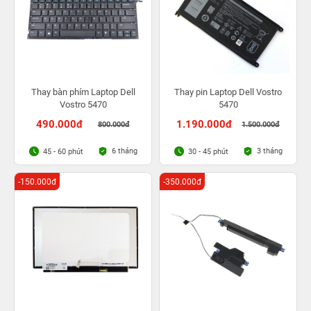
Thay bàn phím Laptop Dell
Thay pin Laptop Dell Vostro
Vostro 5470
5470
490.000đ
1.190.000đ
800.000đ
1.500.000đ
6 tháng
3 tháng
45 - 60 phút
30 - 45 phút
-150.000đ
-350.000đ