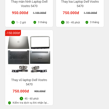
Thay màn hình Laptop Dell
Thay loa Laptop Dell Vostro
Vostro 5470
5470
950.000đ
750.000đ
1.100.000đ
1.100.000đ
3 tháng
3 tháng
1 - 2 giờ
30 - 45 phút
-150.000đ
Thay vỏ laptop Dell Vostro
5470
750.000đ
900.000đ
45 - 60 phút
Kiểm tra dịch vụ khi nhận lại
máy