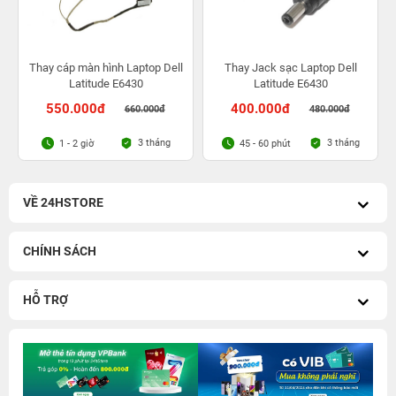
Thay cáp màn hình Laptop Dell
Thay Jack sạc Laptop Dell
Latitude E6430
Latitude E6430
550.000đ
400.000đ
660.000đ
480.000đ
3 tháng
3 tháng
1 - 2 giờ
45 - 60 phút
VỀ 24HSTORE
CHÍNH SÁCH
HỖ TRỢ