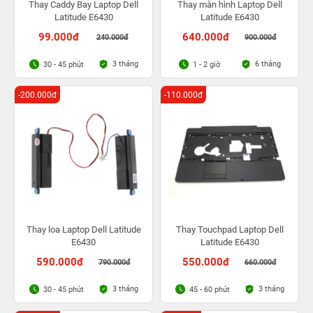
Thay Caddy Bay Laptop Dell
Thay màn hình Laptop Dell
Latitude E6430
Latitude E6430
99.000đ
640.000đ
240.000đ
900.000đ
3 tháng
6 tháng
30 - 45 phút
1 - 2 giờ
-200.000đ
-110.000đ
Thay loa Laptop Dell Latitude
Thay Touchpad Laptop Dell
E6430
Latitude E6430
590.000đ
550.000đ
790.000đ
660.000đ
3 tháng
3 tháng
30 - 45 phút
45 - 60 phút