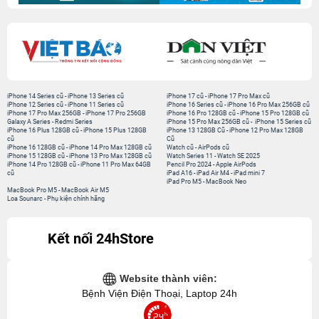
iPhone 14 Series cũ
-
iPhone 13 Series cũ
iPhone 17 cũ
-
iPhone 17 Pro Max cũ
iPhone 12 Series cũ
-
iPhone 11 Series cũ
iPhone 16 Series cũ
-
iPhone 16 Pro Max 256GB cũ
iPhone 17 Pro Max 256GB
-
iPhone 17 Pro 256GB
iPhone 16 Pro 128GB cũ
-
iPhone 15 Pro 128GB cũ
Galaxy A Series
-
Redmi Series
iPhone 15 Pro Max 256GB cũ
-
iPhone 15 Series cũ
iPhone 16 Plus 128GB cũ
-
iPhone 15 Plus 128GB
iPhone 13 128GB Cũ
-
iPhone 12 Pro Max 128GB
cũ
Cũ
iPhone 16 128GB cũ
-
iPhone 14 Pro Max 128GB cũ
Watch cũ
-
AirPods cũ
iPhone 15 128GB cũ
-
iPhone 13 Pro Max 128GB cũ
Watch Series 11
-
Watch SE 2025
iPhone 14 Pro 128GB cũ
-
iPhone 11 Pro Max 64GB
Pencil Pro 2024
-
Apple AirPods
cũ
iPad A16
-
iPad Air M4
-
iPad mini 7
iPad Pro M5
-
MacBook Neo
MacBook Pro M5
-
MacBook Air M5
Loa Sounarc
-
Phụ kiện chính hãng
Kết nối 24hStore
Website thành viên:
Bệnh Viện Điện Thoại, Laptop 24h