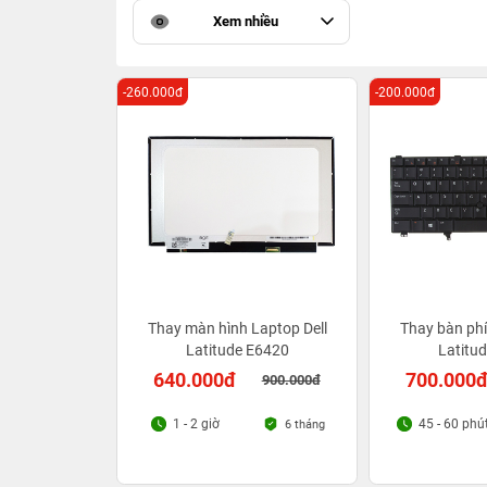
Xem nhiều
-260.000đ
-200.000đ
Thay màn hình Laptop Dell
Thay bàn phí
Latitude E6420
Latitu
640.000đ
700.000
900.000đ
1 - 2 giờ
45 - 60 phú
6 tháng