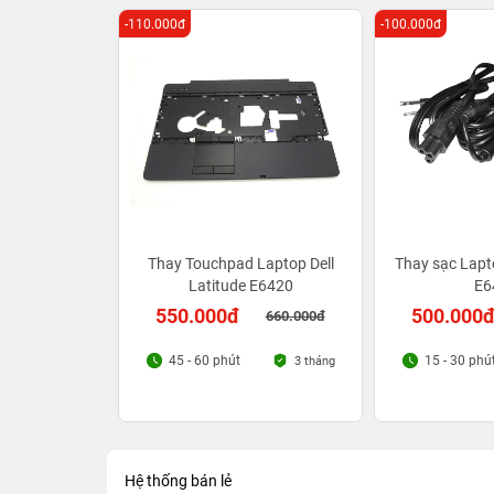
-110.000đ
-100.000đ
Thay Touchpad Laptop Dell
Thay sạc Lapto
Latitude E6420
E6
550.000đ
500.000
660.000đ
45 - 60 phút
15 - 30 phú
3 tháng
Hệ thống bán lẻ