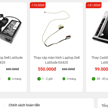
-110.000đ
-141.000đ
p Dell Latitude
Thay cáp màn hình Laptop Dell
Thay Caddy
420
Latitude E6420
Lati
đ
550.000đ
99.00
600.000đ
660.000đ
t
1 - 2 giờ
30 - 45 
6 tháng
3 tháng
Chính sách hoàn tiền
Tổn