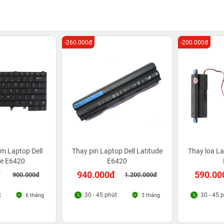
-260.000đ
-200.000đ
m Laptop Dell
Thay pin Laptop Dell Latitude
Thay loa La
de E6420
E6420
đ
940.000đ
590.00
900.000đ
1.200.000đ
t
30 - 45 phút
30 - 45 
6 tháng
3 tháng