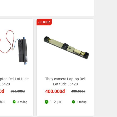
-80.000đ
ptop Dell Latitude
Thay camera Laptop Dell
E6420
Latitude E6420
0đ
400.000đ
790.000đ
480.000đ
phút
1 - 2 giờ
3 tháng
3 tháng