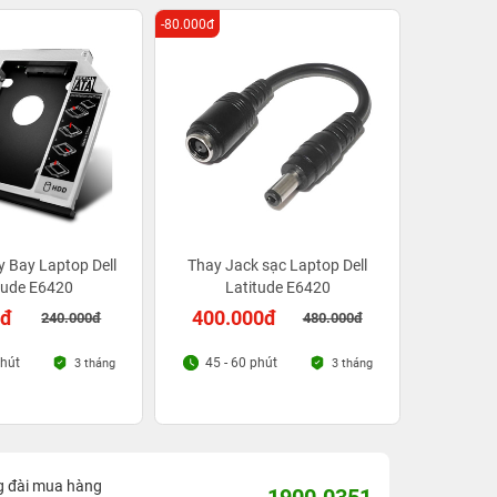
-80.000đ
 Bay Laptop Dell
Thay Jack sạc Laptop Dell
tude E6420
Latitude E6420
0đ
400.000đ
240.000đ
480.000đ
phút
45 - 60 phút
3 tháng
3 tháng
g đài mua hàng