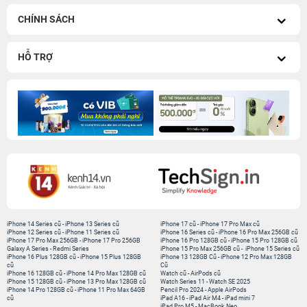
CHÍNH SÁCH
HỖ TRỢ
iPhone 14 Series cũ
-
iPhone 13 Series cũ
iPhone 17 cũ
-
iPhone 17 Pro Max cũ
iPhone 12 Series cũ
-
iPhone 11 Series cũ
iPhone 16 Series cũ
-
iPhone 16 Pro Max 256GB cũ
iPhone 17 Pro Max 256GB
-
iPhone 17 Pro 256GB
iPhone 16 Pro 128GB cũ
-
iPhone 15 Pro 128GB cũ
Galaxy A Series
-
Redmi Series
iPhone 15 Pro Max 256GB cũ
-
iPhone 15 Series cũ
iPhone 16 Plus 128GB cũ
-
iPhone 15 Plus 128GB
iPhone 13 128GB Cũ
-
iPhone 12 Pro Max 128GB
cũ
Cũ
iPhone 16 128GB cũ
-
iPhone 14 Pro Max 128GB cũ
Watch cũ
-
AirPods cũ
iPhone 15 128GB cũ
-
iPhone 13 Pro Max 128GB cũ
Watch Series 11
-
Watch SE 2025
iPhone 14 Pro 128GB cũ
-
iPhone 11 Pro Max 64GB
Pencil Pro 2024
-
Apple AirPods
cũ
iPad A16
-
iPad Air M4
-
iPad mini 7
iPad Pro M5
-
MacBook Neo