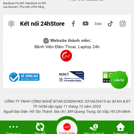
MacBook Pro M5
-
MacBook Air M5
Loa Sounarc
-
Phụ kiện chính hãng
Kết nối 24hStore
Website thành viên:
Bệnh Viện Điện Thoại, Laptop 24h
Liên hệ
CÔNG TY TNHH CÔNG NGHỆ ISTAR GCNDKHKD: 0316635415 do Sở KH & ĐT
TP. HCM cấp ngày 11 tháng 12 năm 2020.
Người Đại Diện: Hồ Tác Thành. Địa chỉ: 389 Quang Trung, Gò Vấp, Hồ Chí Minh.
Trong ngày
Danh mục
Thu-đổi
Máy cũ giá rẻ
Trang chủ