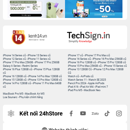
iPhone 14 Series cũ
-
iPhone 13 Series cũ
iPhone 17 cũ
-
iPhone 17 Pro Max cũ
iPhone 12 Series cũ
-
iPhone 11 Series cũ
iPhone 16 Series cũ
-
iPhone 16 Pro Max 256GB cũ
iPhone 17 Pro Max 256GB
-
iPhone 17 Pro 256GB
iPhone 16 Pro 128GB cũ
-
iPhone 15 Pro 128GB cũ
Galaxy A Series
-
Redmi Series
iPhone 15 Pro Max 256GB cũ
-
iPhone 15 Series cũ
iPhone 16 Plus 128GB cũ
-
iPhone 15 Plus 128GB
iPhone 13 128GB Cũ
-
iPhone 12 Pro Max 128GB
cũ
Cũ
iPhone 16 128GB cũ
-
iPhone 14 Pro Max 128GB cũ
Watch cũ
-
AirPods cũ
iPhone 15 128GB cũ
-
iPhone 13 Pro Max 128GB cũ
Watch Series 11
-
Watch SE 2025
iPhone 14 Pro 128GB cũ
-
iPhone 11 Pro Max 64GB
Pencil Pro 2024
-
Apple AirPods
cũ
iPad A16
-
iPad Air M4
-
iPad mini 7
iPad Pro M5
-
MacBook Neo
MacBook Pro M5
-
MacBook Air M5
Loa Sounarc
-
Phụ kiện chính hãng
Kết nối 24hStore
Website thành viên: