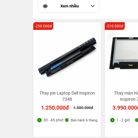
Xem nhiều
-250.000đ
-510.000đ
Thay pin Laptop Dell Inspiron
Thay màn hìn
7348
Inspiron 
1.250.000đ
3.990.000
1.500.000đ
30 - 45 phút
1 - 2 giờ
Bảo hành 6 tháng