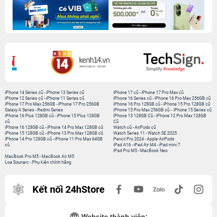
iPhone 14 Series cũ
-
iPhone 13 Series cũ
iPhone 17 cũ
-
iPhone 17 Pro Max cũ
iPhone 12 Series cũ
-
iPhone 11 Series cũ
iPhone 16 Series cũ
-
iPhone 16 Pro Max 256GB cũ
iPhone 17 Pro Max 256GB
-
iPhone 17 Pro 256GB
iPhone 16 Pro 128GB cũ
-
iPhone 15 Pro 128GB cũ
Galaxy A Series
-
Redmi Series
iPhone 15 Pro Max 256GB cũ
-
iPhone 15 Series cũ
iPhone 16 Plus 128GB cũ
-
iPhone 15 Plus 128GB
iPhone 13 128GB Cũ
-
iPhone 12 Pro Max 128GB
cũ
Cũ
iPhone 16 128GB cũ
-
iPhone 14 Pro Max 128GB cũ
Watch cũ
-
AirPods cũ
iPhone 15 128GB cũ
-
iPhone 13 Pro Max 128GB cũ
Watch Series 11
-
Watch SE 2025
iPhone 14 Pro 128GB cũ
-
iPhone 11 Pro Max 64GB
Pencil Pro 2024
-
Apple AirPods
cũ
iPad A16
-
iPad Air M4
-
iPad mini 7
iPad Pro M5
-
MacBook Neo
MacBook Pro M5
-
MacBook Air M5
Loa Sounarc
-
Phụ kiện chính hãng
Kết nối 24hStore
Website thành viên: