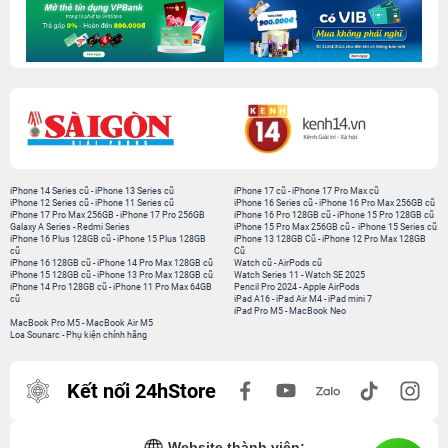
iPhone 14 Series cũ
-
iPhone 13 Series cũ
iPhone 17 cũ
-
iPhone 17 Pro Max cũ
iPhone 12 Series cũ
-
iPhone 11 Series cũ
iPhone 16 Series cũ
-
iPhone 16 Pro Max 256GB cũ
iPhone 17 Pro Max 256GB
-
iPhone 17 Pro 256GB
iPhone 16 Pro 128GB cũ
-
iPhone 15 Pro 128GB cũ
Galaxy A Series
-
Redmi Series
iPhone 15 Pro Max 256GB cũ
-
iPhone 15 Series cũ
iPhone 16 Plus 128GB cũ
-
iPhone 15 Plus 128GB
iPhone 13 128GB Cũ
-
iPhone 12 Pro Max 128GB
cũ
Cũ
iPhone 16 128GB cũ
-
iPhone 14 Pro Max 128GB cũ
Watch cũ
-
AirPods cũ
iPhone 15 128GB cũ
-
iPhone 13 Pro Max 128GB cũ
Watch Series 11
-
Watch SE 2025
iPhone 14 Pro 128GB cũ
-
iPhone 11 Pro Max 64GB
Pencil Pro 2024
-
Apple AirPods
cũ
iPad A16
-
iPad Air M4
-
iPad mini 7
iPad Pro M5
-
MacBook Neo
MacBook Pro M5
-
MacBook Air M5
Loa Sounarc
-
Phụ kiện chính hãng
Kết nối 24hStore
Website thành viên: