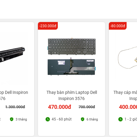
-230.000đ
-80.000đ
p Dell Inspiron
Thay bàn phím Laptop Dell
Thay cáp mà
576
Inspiron 3576
Ins
470.000đ
400.00
1.300.000đ
700.000đ
t
45 - 60 phút
1 - 2 gi
3 tháng
6 tháng