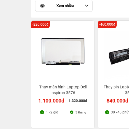
Xem nhiều
-220.000đ
-460.000đ
Thay màn hình Laptop Dell
Thay pin Lapto
Inspiron 3576
3
1.100.000đ
840.000đ
1.320.000đ
1 - 2 giờ
30 - 45 phú
3 tháng