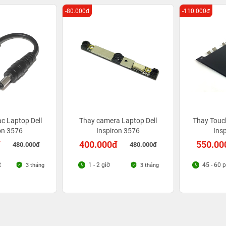
-80.000đ
-110.000đ
c Laptop Dell
Thay camera Laptop Dell
Thay Touc
on 3576
Inspiron 3576
Ins
đ
400.000đ
550.00
480.000đ
480.000đ
t
1 - 2 giờ
45 - 60 
3 tháng
3 tháng