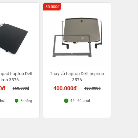
-80.000đ
hpad Laptop Dell
Thay vỏ Laptop Dell Inspiron
piron 3576
3576
0đ
400.000đ
660.000đ
480.000đ
phút
45 - 60 phút
3 tháng