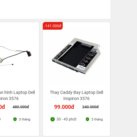
-141.000đ
n hình Laptop Dell
Thay Caddy Bay Laptop Dell
piron 3576
Inspiron 3576
0đ
99.000đ
480.000đ
240.000đ
ờ
30 - 45 phút
3 tháng
3 tháng