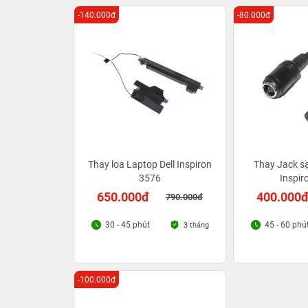
-140.000đ
-80.000đ
Thay loa Laptop Dell Inspiron
Thay Jack sạ
3576
Inspir
650.000đ
400.000
790.000đ
30 - 45 phút
45 - 60 phú
3 tháng
-100.000đ