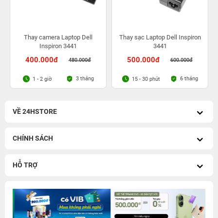
Thay camera Laptop Dell
Thay sạc Laptop Dell Inspiron
Inspiron 3441
3441
400.000đ
500.000đ
480.000đ
600.000đ
3 tháng
6 tháng
1 - 2 giờ
15 - 30 phút
VỀ 24HSTORE
CHÍNH SÁCH
HỖ TRỢ