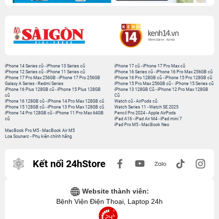
iPhone 14 Series cũ
-
iPhone 13 Series cũ
iPhone 17 cũ
-
iPhone 17 Pro Max cũ
iPhone 12 Series cũ
-
iPhone 11 Series cũ
iPhone 16 Series cũ
-
iPhone 16 Pro Max 256GB cũ
iPhone 17 Pro Max 256GB
-
iPhone 17 Pro 256GB
iPhone 16 Pro 128GB cũ
-
iPhone 15 Pro 128GB cũ
Galaxy A Series
-
Redmi Series
iPhone 15 Pro Max 256GB cũ
-
iPhone 15 Series cũ
iPhone 16 Plus 128GB cũ
-
iPhone 15 Plus 128GB
iPhone 13 128GB Cũ
-
iPhone 12 Pro Max 128GB
cũ
Cũ
iPhone 16 128GB cũ
-
iPhone 14 Pro Max 128GB cũ
Watch cũ
-
AirPods cũ
iPhone 15 128GB cũ
-
iPhone 13 Pro Max 128GB cũ
Watch Series 11
-
Watch SE 2025
iPhone 14 Pro 128GB cũ
-
iPhone 11 Pro Max 64GB
Pencil Pro 2024
-
Apple AirPods
cũ
iPad A16
-
iPad Air M4
-
iPad mini 7
iPad Pro M5
-
MacBook Neo
MacBook Pro M5
-
MacBook Air M5
Loa Sounarc
-
Phụ kiện chính hãng
Kết nối 24hStore
Website thành viên:
Bệnh Viện Điện Thoại, Laptop 24h