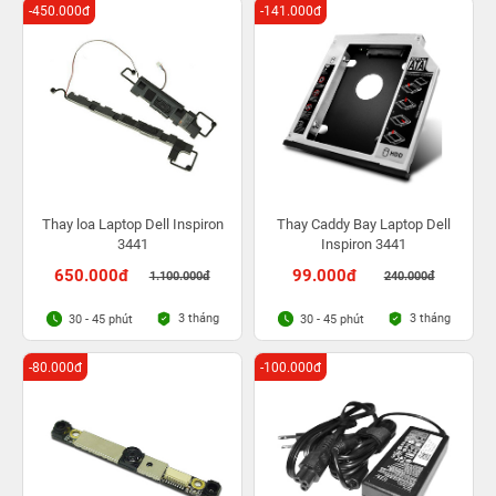
-450.000đ
-141.000đ
Thay loa Laptop Dell Inspiron
Thay Caddy Bay Laptop Dell
3441
Inspiron 3441
650.000đ
99.000đ
1.100.000đ
240.000đ
3 tháng
3 tháng
30 - 45 phút
30 - 45 phút
-80.000đ
-100.000đ