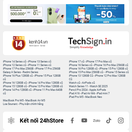
iPhone 14 Series cũ
-
iPhone 13 Series cũ
iPhone 17 cũ
-
iPhone 17 Pro Max cũ
iPhone 12 Series cũ
-
iPhone 11 Series cũ
iPhone 16 Series cũ
-
iPhone 16 Pro Max 256GB cũ
iPhone 17 Pro Max 256GB
-
iPhone 17 Pro 256GB
iPhone 16 Pro 128GB cũ
-
iPhone 15 Pro 128GB cũ
Galaxy A Series
-
Redmi Series
iPhone 15 Pro Max 256GB cũ
-
iPhone 15 Series cũ
iPhone 16 Plus 128GB cũ
-
iPhone 15 Plus 128GB
iPhone 13 128GB Cũ
-
iPhone 12 Pro Max 128GB
cũ
Cũ
iPhone 16 128GB cũ
-
iPhone 14 Pro Max 128GB cũ
Watch cũ
-
AirPods cũ
iPhone 15 128GB cũ
-
iPhone 13 Pro Max 128GB cũ
Watch Series 11
-
Watch SE 2025
iPhone 14 Pro 128GB cũ
-
iPhone 11 Pro Max 64GB
Pencil Pro 2024
-
Apple AirPods
cũ
iPad A16
-
iPad Air M4
-
iPad mini 7
iPad Pro M5
-
MacBook Neo
MacBook Pro M5
-
MacBook Air M5
Loa Sounarc
-
Phụ kiện chính hãng
Kết nối 24hStore