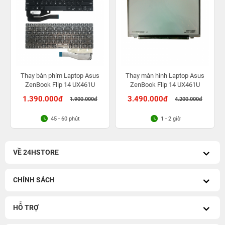
Thay bàn phím Laptop Asus
Thay màn hình Laptop Asus
ZenBook Flip 14 UX461U
ZenBook Flip 14 UX461U
1.390.000đ
3.490.000đ
1.900.000đ
4.200.000đ
45 - 60 phút
1 - 2 giờ
VỀ 24HSTORE
CHÍNH SÁCH
HỖ TRỢ