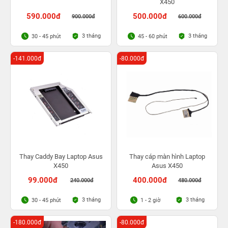
X450
590.000đ
500.000đ
900.000đ
600.000đ
3 tháng
3 tháng
30 - 45 phút
45 - 60 phút
-141.000đ
-80.000đ
Thay Caddy Bay Laptop Asus
Thay cáp màn hình Laptop
X450
Asus X450
99.000đ
400.000đ
240.000đ
480.000đ
3 tháng
3 tháng
30 - 45 phút
1 - 2 giờ
-180.000đ
-80.000đ