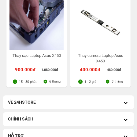
Thay sạc Laptop Asus X450
Thay camera Laptop Asus
X450
900.000đ
400.000đ
1.080.000đ
480.000đ
6 tháng
3 tháng
15 - 30 phút
1 - 2 giờ
VỀ 24HSTORE
CHÍNH SÁCH
HỖ TRỢ