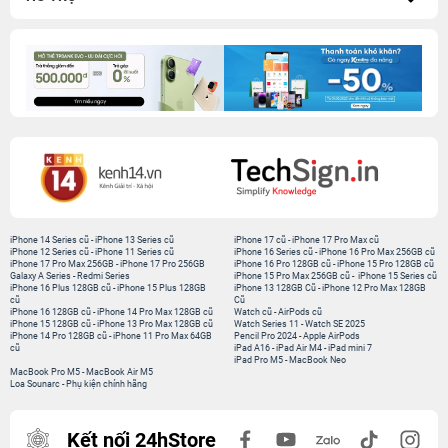
iPhone 14 Series cũ
-
iPhone 13 Series cũ
iPhone 17 cũ
-
iPhone 17 Pro Max cũ
iPhone 12 Series cũ
-
iPhone 11 Series cũ
iPhone 16 Series cũ
-
iPhone 16 Pro Max 256GB cũ
iPhone 17 Pro Max 256GB
-
iPhone 17 Pro 256GB
iPhone 16 Pro 128GB cũ
-
iPhone 15 Pro 128GB cũ
Galaxy A Series
-
Redmi Series
iPhone 15 Pro Max 256GB cũ
-
iPhone 15 Series cũ
iPhone 16 Plus 128GB cũ
-
iPhone 15 Plus 128GB
iPhone 13 128GB Cũ
-
iPhone 12 Pro Max 128GB
cũ
Cũ
iPhone 16 128GB cũ
-
iPhone 14 Pro Max 128GB cũ
Watch cũ
-
AirPods cũ
iPhone 15 128GB cũ
-
iPhone 13 Pro Max 128GB cũ
Watch Series 11
-
Watch SE 2025
iPhone 14 Pro 128GB cũ
-
iPhone 11 Pro Max 64GB
Pencil Pro 2024
-
Apple AirPods
cũ
iPad A16
-
iPad Air M4
-
iPad mini 7
iPad Pro M5
-
MacBook Neo
MacBook Pro M5
-
MacBook Air M5
Loa Sounarc
-
Phụ kiện chính hãng
Kết nối 24hStore