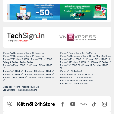
iPhone 14 Series cũ
-
iPhone 13 Series cũ
iPhone 17 cũ
-
iPhone 17 Pro Max cũ
iPhone 12 Series cũ
-
iPhone 11 Series cũ
iPhone 16 Series cũ
-
iPhone 16 Pro Max 256GB cũ
iPhone 17 Pro Max 256GB
-
iPhone 17 Pro 256GB
iPhone 16 Pro 128GB cũ
-
iPhone 15 Pro 128GB cũ
Galaxy A Series
-
Redmi Series
iPhone 15 Pro Max 256GB cũ
-
iPhone 15 Series cũ
iPhone 16 Plus 128GB cũ
-
iPhone 15 Plus 128GB
iPhone 13 128GB Cũ
-
iPhone 12 Pro Max 128GB
cũ
Cũ
iPhone 16 128GB cũ
-
iPhone 14 Pro Max 128GB cũ
Watch cũ
-
AirPods cũ
iPhone 15 128GB cũ
-
iPhone 13 Pro Max 128GB cũ
Watch Series 11
-
Watch SE 2025
iPhone 14 Pro 128GB cũ
-
iPhone 11 Pro Max 64GB
Pencil Pro 2024
-
Apple AirPods
cũ
iPad A16
-
iPad Air M4
-
iPad mini 7
iPad Pro M5
-
MacBook Neo
MacBook Pro M5
-
MacBook Air M5
Loa Sounarc
-
Phụ kiện chính hãng
Kết nối 24hStore