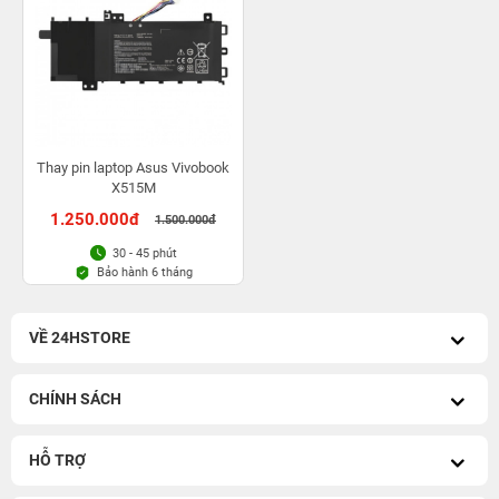
Thay pin laptop Asus Vivobook
X515M
1.250.000đ
1.500.000đ
30 - 45 phút
Bảo hành 6 tháng
VỀ 24HSTORE
CHÍNH SÁCH
HỖ TRỢ