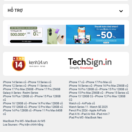
HỖ TRỢ
iPhone 14 Series cũ
-
iPhone 13 Series cũ
iPhone 17 cũ
-
iPhone 17 Pro Max cũ
iPhone 12 Series cũ
-
iPhone 11 Series cũ
iPhone 16 Series cũ
-
iPhone 16 Pro Max 256GB cũ
iPhone 17 Pro Max 256GB
-
iPhone 17 Pro 256GB
iPhone 16 Pro 128GB cũ
-
iPhone 15 Pro 128GB cũ
Galaxy A Series
-
Redmi Series
iPhone 15 Pro Max 256GB cũ
-
iPhone 15 Series cũ
iPhone 16 Plus 128GB cũ
-
iPhone 15 Plus 128GB
iPhone 13 128GB Cũ
-
iPhone 12 Pro Max 128GB
cũ
Cũ
iPhone 16 128GB cũ
-
iPhone 14 Pro Max 128GB cũ
Watch cũ
-
AirPods cũ
iPhone 15 128GB cũ
-
iPhone 13 Pro Max 128GB cũ
Watch Series 11
-
Watch SE 2025
iPhone 14 Pro 128GB cũ
-
iPhone 11 Pro Max 64GB
Pencil Pro 2024
-
Apple AirPods
cũ
iPad A16
-
iPad Air M4
-
iPad mini 7
iPad Pro M5
-
MacBook Neo
MacBook Pro M5
-
MacBook Air M5
Loa Sounarc
-
Phụ kiện chính hãng