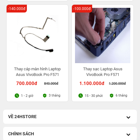
-140.000đ
-100.000đ
Thay cáp màn hình Laptop
Thay sạc Laptop Asus
Asus VivoBook Pro F571
VivoBook Pro F571
700.000đ
1.100.000đ
840.000đ
1.200.000đ
3 tháng
6 tháng
1 - 2 giờ
15 - 30 phút
VỀ 24HSTORE
CHÍNH SÁCH