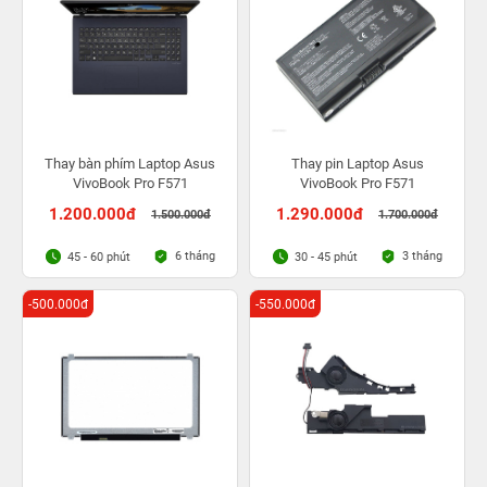
Thay bàn phím Laptop Asus
Thay pin Laptop Asus
VivoBook Pro F571
VivoBook Pro F571
1.200.000đ
1.290.000đ
1.500.000đ
1.700.000đ
6 tháng
3 tháng
45 - 60 phút
30 - 45 phút
-500.000đ
-550.000đ