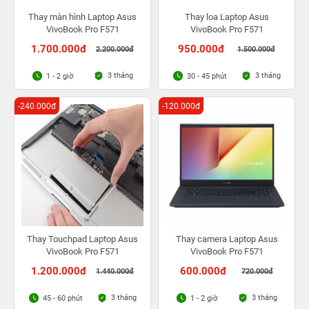
Thay màn hình Laptop Asus
Thay loa Laptop Asus
VivoBook Pro F571
VivoBook Pro F571
1.700.000đ
950.000đ
2.200.000đ
1.500.000đ
3 tháng
3 tháng
1 - 2 giờ
30 - 45 phút
-240.000đ
-120.000đ
Thay Touchpad Laptop Asus
Thay camera Laptop Asus
VivoBook Pro F571
VivoBook Pro F571
1.200.000đ
600.000đ
1.440.000đ
720.000đ
3 tháng
3 tháng
45 - 60 phút
1 - 2 giờ