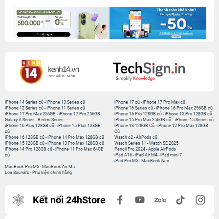
iPhone 14 Series cũ
-
iPhone 13 Series cũ
iPhone 17 cũ
-
iPhone 17 Pro Max cũ
iPhone 12 Series cũ
-
iPhone 11 Series cũ
iPhone 16 Series cũ
-
iPhone 16 Pro Max 256GB cũ
iPhone 17 Pro Max 256GB
-
iPhone 17 Pro 256GB
iPhone 16 Pro 128GB cũ
-
iPhone 15 Pro 128GB cũ
Galaxy A Series
-
Redmi Series
iPhone 15 Pro Max 256GB cũ
-
iPhone 15 Series cũ
iPhone 16 Plus 128GB cũ
-
iPhone 15 Plus 128GB
iPhone 13 128GB Cũ
-
iPhone 12 Pro Max 128GB
cũ
Cũ
iPhone 16 128GB cũ
-
iPhone 14 Pro Max 128GB cũ
Watch cũ
-
AirPods cũ
iPhone 15 128GB cũ
-
iPhone 13 Pro Max 128GB cũ
Watch Series 11
-
Watch SE 2025
iPhone 14 Pro 128GB cũ
-
iPhone 11 Pro Max 64GB
Pencil Pro 2024
-
Apple AirPods
cũ
iPad A16
-
iPad Air M4
-
iPad mini 7
iPad Pro M5
-
MacBook Neo
MacBook Pro M5
-
MacBook Air M5
Loa Sounarc
-
Phụ kiện chính hãng
Kết nối 24hStore