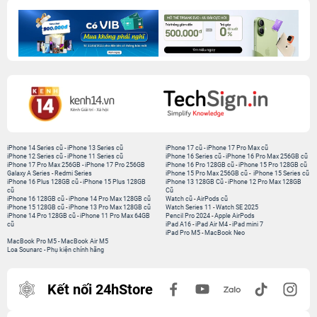
iPhone 14 Series cũ
-
iPhone 13 Series cũ
iPhone 17 cũ
-
iPhone 17 Pro Max cũ
iPhone 12 Series cũ
-
iPhone 11 Series cũ
iPhone 16 Series cũ
-
iPhone 16 Pro Max 256GB cũ
iPhone 17 Pro Max 256GB
-
iPhone 17 Pro 256GB
iPhone 16 Pro 128GB cũ
-
iPhone 15 Pro 128GB cũ
Galaxy A Series
-
Redmi Series
iPhone 15 Pro Max 256GB cũ
-
iPhone 15 Series cũ
iPhone 16 Plus 128GB cũ
-
iPhone 15 Plus 128GB
iPhone 13 128GB Cũ
-
iPhone 12 Pro Max 128GB
cũ
Cũ
iPhone 16 128GB cũ
-
iPhone 14 Pro Max 128GB cũ
Watch cũ
-
AirPods cũ
iPhone 15 128GB cũ
-
iPhone 13 Pro Max 128GB cũ
Watch Series 11
-
Watch SE 2025
iPhone 14 Pro 128GB cũ
-
iPhone 11 Pro Max 64GB
Pencil Pro 2024
-
Apple AirPods
cũ
iPad A16
-
iPad Air M4
-
iPad mini 7
iPad Pro M5
-
MacBook Neo
MacBook Pro M5
-
MacBook Air M5
Loa Sounarc
-
Phụ kiện chính hãng
Kết nối 24hStore