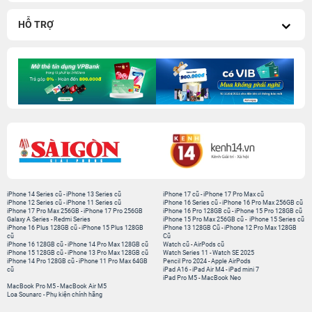
HỖ TRỢ
iPhone 14 Series cũ
-
iPhone 13 Series cũ
iPhone 17 cũ
-
iPhone 17 Pro Max cũ
iPhone 12 Series cũ
-
iPhone 11 Series cũ
iPhone 16 Series cũ
-
iPhone 16 Pro Max 256GB cũ
iPhone 17 Pro Max 256GB
-
iPhone 17 Pro 256GB
iPhone 16 Pro 128GB cũ
-
iPhone 15 Pro 128GB cũ
Galaxy A Series
-
Redmi Series
iPhone 15 Pro Max 256GB cũ
-
iPhone 15 Series cũ
iPhone 16 Plus 128GB cũ
-
iPhone 15 Plus 128GB
iPhone 13 128GB Cũ
-
iPhone 12 Pro Max 128GB
cũ
Cũ
iPhone 16 128GB cũ
-
iPhone 14 Pro Max 128GB cũ
Watch cũ
-
AirPods cũ
iPhone 15 128GB cũ
-
iPhone 13 Pro Max 128GB cũ
Watch Series 11
-
Watch SE 2025
iPhone 14 Pro 128GB cũ
-
iPhone 11 Pro Max 64GB
Pencil Pro 2024
-
Apple AirPods
cũ
iPad A16
-
iPad Air M4
-
iPad mini 7
iPad Pro M5
-
MacBook Neo
MacBook Pro M5
-
MacBook Air M5
Loa Sounarc
-
Phụ kiện chính hãng