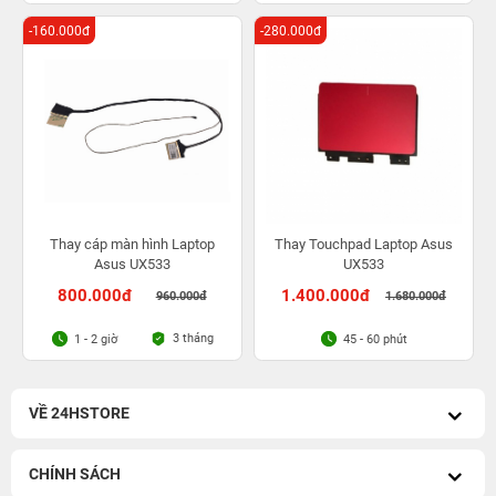
-160.000đ
-280.000đ
Thay cáp màn hình Laptop
Thay Touchpad Laptop Asus
Asus UX533
UX533
800.000đ
1.400.000đ
960.000đ
1.680.000đ
3 tháng
1 - 2 giờ
45 - 60 phút
VỀ 24HSTORE
CHÍNH SÁCH