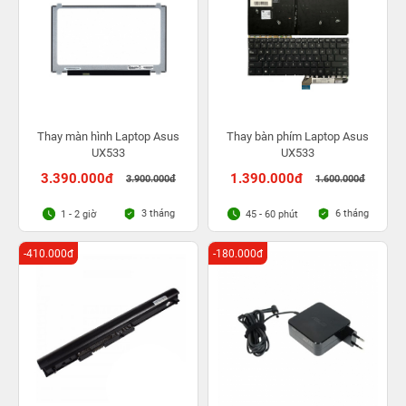
Thay màn hình Laptop Asus
Thay bàn phím Laptop Asus
UX533
UX533
3.390.000đ
1.390.000đ
3.900.000đ
1.600.000đ
3 tháng
6 tháng
1 - 2 giờ
45 - 60 phút
-410.000đ
-180.000đ