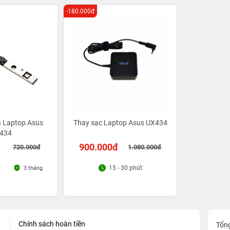
-180.000đ
 Laptop Asus
Thay sạc Laptop Asus UX434
434
đ
900.000đ
720.000đ
1.080.000đ
15 - 30 phút
3 tháng
Chính sách hoàn tiền
Tổn