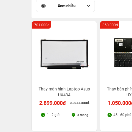
Xem nhiều
-701.000đ
-350.000đ
Thay màn hình Laptop Asus
Thay bàn phí
UX434
UX
2.899.000đ
1.050.000
3.600.000đ
1 - 2 giờ
45 - 60 phú
3 tháng