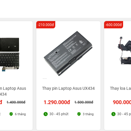
-210.000đ
-600.000đ
m Laptop Asus
Thay pin Laptop Asus UX434
Thay loa L
434
đ
1.290.000đ
900.00
1.400.000đ
1.500.000đ
t
30 - 45 phút
30 - 45 
6 tháng
3 tháng