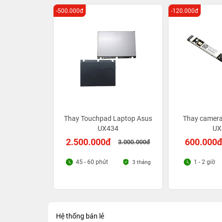
-500.000đ
-120.000đ
Thay Touchpad Laptop Asus
Thay camera
UX434
UX
2.500.000đ
600.000
3.000.000đ
45 - 60 phút
1 - 2 giờ
3 tháng
Hệ thống bán lẻ