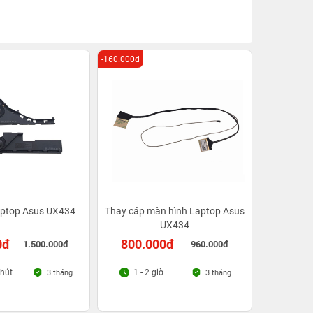
-160.000đ
aptop Asus UX434
Thay cáp màn hình Laptop Asus
UX434
0đ
800.000đ
1.500.000đ
960.000đ
phút
1 - 2 giờ
3 tháng
3 tháng