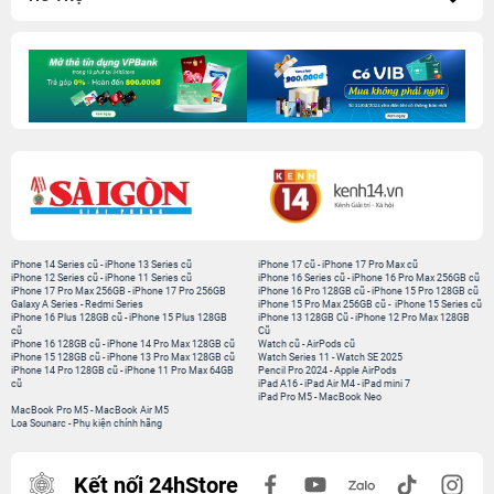
iPhone 14 Series cũ
-
iPhone 13 Series cũ
iPhone 17 cũ
-
iPhone 17 Pro Max cũ
iPhone 12 Series cũ
-
iPhone 11 Series cũ
iPhone 16 Series cũ
-
iPhone 16 Pro Max 256GB cũ
iPhone 17 Pro Max 256GB
-
iPhone 17 Pro 256GB
iPhone 16 Pro 128GB cũ
-
iPhone 15 Pro 128GB cũ
Galaxy A Series
-
Redmi Series
iPhone 15 Pro Max 256GB cũ
-
iPhone 15 Series cũ
iPhone 16 Plus 128GB cũ
-
iPhone 15 Plus 128GB
iPhone 13 128GB Cũ
-
iPhone 12 Pro Max 128GB
cũ
Cũ
iPhone 16 128GB cũ
-
iPhone 14 Pro Max 128GB cũ
Watch cũ
-
AirPods cũ
iPhone 15 128GB cũ
-
iPhone 13 Pro Max 128GB cũ
Watch Series 11
-
Watch SE 2025
iPhone 14 Pro 128GB cũ
-
iPhone 11 Pro Max 64GB
Pencil Pro 2024
-
Apple AirPods
cũ
iPad A16
-
iPad Air M4
-
iPad mini 7
iPad Pro M5
-
MacBook Neo
MacBook Pro M5
-
MacBook Air M5
Loa Sounarc
-
Phụ kiện chính hãng
Kết nối 24hStore