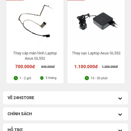
Thay cáp màn hình Laptop
Thay sạc Laptop Asus GL552
Asus GL552
700.000đ
1.100.000đ
840.000đ
1.200.000đ
3 tháng
1 - 2 giờ
15 - 30 phút
VỀ 24HSTORE
CHÍNH SÁCH
HỖ TRỢ