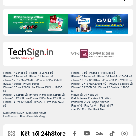
iPhone 14 Series cũ
-
iPhone 13 Series cũ
iPhone 17 cũ
-
iPhone 17 Pro Max cũ
iPhone 12 Series cũ
-
iPhone 11 Series cũ
iPhone 16 Series cũ
-
iPhone 16 Pro Max 256GB cũ
iPhone 17 Pro Max 256GB
-
iPhone 17 Pro 256GB
iPhone 16 Pro 128GB cũ
-
iPhone 15 Pro 128GB cũ
Galaxy A Series
-
Redmi Series
iPhone 15 Pro Max 256GB cũ
-
iPhone 15 Series cũ
iPhone 16 Plus 128GB cũ
-
iPhone 15 Plus 128GB
iPhone 13 128GB Cũ
-
iPhone 12 Pro Max 128GB
cũ
Cũ
iPhone 16 128GB cũ
-
iPhone 14 Pro Max 128GB cũ
Watch cũ
-
AirPods cũ
iPhone 15 128GB cũ
-
iPhone 13 Pro Max 128GB cũ
Watch Series 11
-
Watch SE 2025
iPhone 14 Pro 128GB cũ
-
iPhone 11 Pro Max 64GB
Pencil Pro 2024
-
Apple AirPods
cũ
iPad A16
-
iPad Air M4
-
iPad mini 7
iPad Pro M5
-
MacBook Neo
MacBook Pro M5
-
MacBook Air M5
Loa Sounarc
-
Phụ kiện chính hãng
Kết nối 24hStore