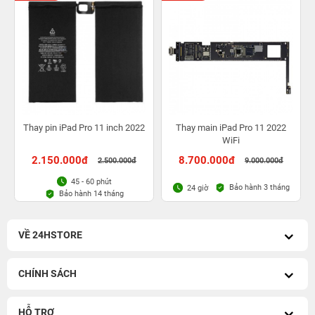
Thay pin iPad Pro 11 inch 2022
Thay main iPad Pro 11 2022
WiFi
2.150.000đ
8.700.000đ
2.500.000đ
9.000.000đ
45 - 60 phút
Bảo hành 3 tháng
24 giờ
Bảo hành 14 tháng
VỀ 24HSTORE
CHÍNH SÁCH
HỖ TRỢ