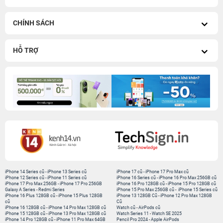
CHÍNH SÁCH
HỖ TRỢ
iPhone 14 Series cũ
-
iPhone 13 Series cũ
iPhone 17 cũ
-
iPhone 17 Pro Max cũ
iPhone 12 Series cũ
-
iPhone 11 Series cũ
iPhone 16 Series cũ
-
iPhone 16 Pro Max 256GB cũ
iPhone 17 Pro Max 256GB
-
iPhone 17 Pro 256GB
iPhone 16 Pro 128GB cũ
-
iPhone 15 Pro 128GB cũ
Galaxy A Series
-
Redmi Series
iPhone 15 Pro Max 256GB cũ
-
iPhone 15 Series cũ
iPhone 16 Plus 128GB cũ
-
iPhone 15 Plus 128GB
iPhone 13 128GB Cũ
-
iPhone 12 Pro Max 128GB
cũ
Cũ
iPhone 16 128GB cũ
-
iPhone 14 Pro Max 128GB cũ
Watch cũ
-
AirPods cũ
iPhone 15 128GB cũ
-
iPhone 13 Pro Max 128GB cũ
Watch Series 11
-
Watch SE 2025
iPhone 14 Pro 128GB cũ
-
iPhone 11 Pro Max 64GB
Pencil Pro 2024
-
Apple AirPods