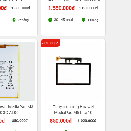
Pad T3 10.0
MediaPad M3 Lite 8 WiFi W09
00đ
1.550.000đ
1.680.000đ
1.860.000đ
t
30 - 45 phút
2 tháng
1 tháng
-170.000đ
uawei MediaPad M3
Thay cảm ứng Huawei
 8 3G AL00
MediaPad M5 Lite 10
0đ
850.000đ
850.000đ
1.020.000đ