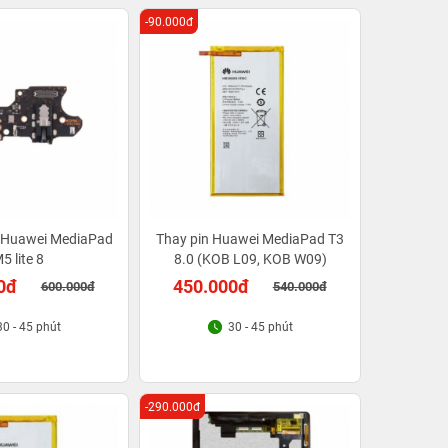
-90.000đ
c Huawei MediaPad
Thay pin Huawei MediaPad T3
5 lite 8
8.0 (KOB L09, KOB W09)
0đ
450.000đ
600.000đ
540.000đ
30 - 45 phút
30 - 45 phút
-290.000đ