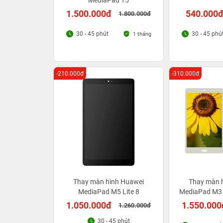
MediaPad T5
1.500.000đ
540.000
1.800.000đ
30 - 45 phút
30 - 45 phú
1 tháng
-210.000đ
-310.000đ
Thay màn hình Huawei
Thay màn 
MediaPad M5 Lite 8
MediaPad M3 
1.050.000đ
1.550.000
1.260.000đ
30 - 45 phút