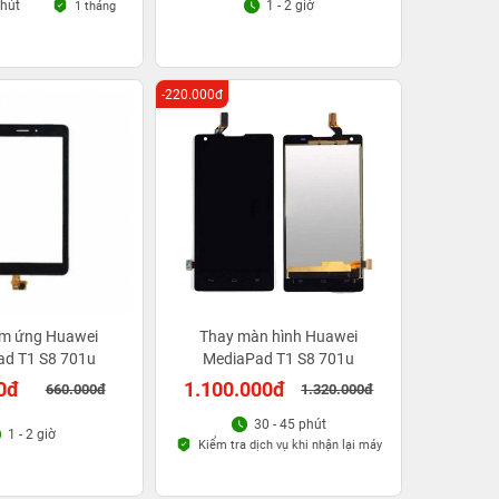
phút
1 - 2 giờ
1 tháng
-220.000đ
m ứng Huawei
Thay màn hình Huawei
ad T1 S8 701u
MediaPad T1 S8 701u
0đ
1.100.000đ
660.000đ
1.320.000đ
30 - 45 phút
1 - 2 giờ
Kiểm tra dịch vụ khi nhận lại máy