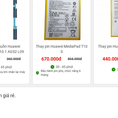
guồn Huawei
Thay pin Huawei MediaPad T10
Thay pin H
10.1 AGS2 L09
S
đ
670.000đ
440.00
360.000đ
804.000đ
30 - 45 phút
- 45 phút
Bảo hành pin phù, chức năng 6
vụ khi nhận lại máy
tháng
n giá rẻ.