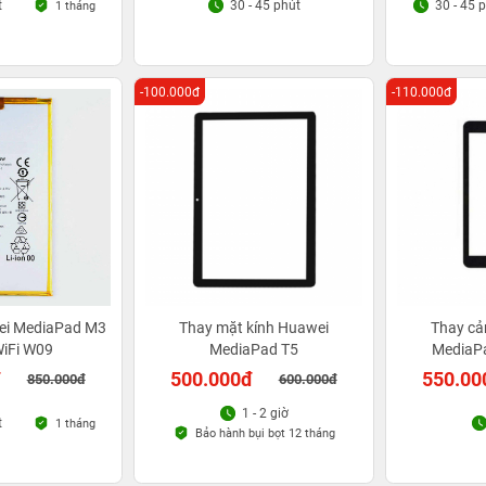
t
30 - 45 phút
30 - 45 
1 tháng
-100.000đ
-110.000đ
ei MediaPad M3
Thay mặt kính Huawei
Thay cả
WiFi W09
MediaPad T5
MediaP
đ
500.000đ
550.00
850.000đ
600.000đ
1 - 2 giờ
t
1 tháng
Bảo hành bụi bọt 12 tháng