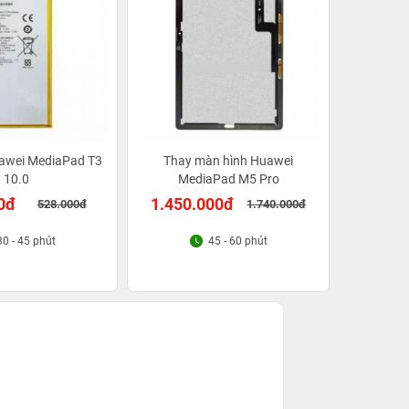
uawei MediaPad T3
Thay màn hình Huawei
10.0
MediaPad M5 Pro
0đ
1.450.000đ
528.000đ
1.740.000đ
30 - 45 phút
45 - 60 phút