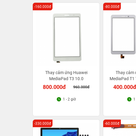
-160.000đ
-80.000đ
Thay cảm ứng Huawei
Thay cảm 
MediaPad T3 10.0
MediaPad T1 
800.000đ
400.000
960.000đ
1 - 2 giờ
1
-330.000đ
-60.000đ