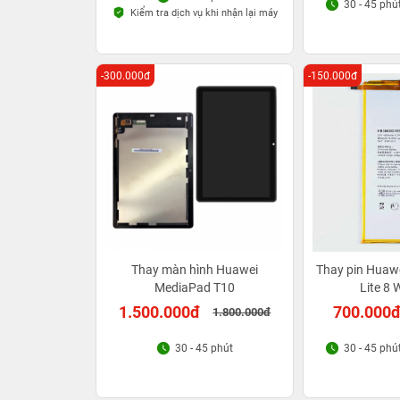
30 - 45 phú
Kiểm tra dịch vụ khi nhận lại máy
-300.000đ
-150.000đ
Thay màn hình Huawei
Thay pin Huaw
MediaPad T10
Lite 8 
1.500.000đ
700.000
1.800.000đ
30 - 45 phút
30 - 45 phú