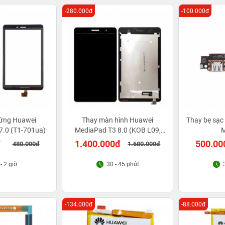
-280.000đ
-100.000đ
ứng Huawei
Thay màn hình Huawei
Thay bẹ sạ
7.0 (T1-701ua)
MediaPad T3 8.0 (KOB L09,
M
KOB W09)
đ
1.400.000đ
500.00
480.000đ
1.680.000đ
 - 2 giờ
30 - 45 phút
-134.000đ
-88.000đ