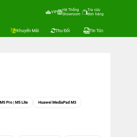
Hệ Thống
Tra cứu
VIP
Showroom
đơn hàng
Khuyến Mãi
Thu Đổi
Tin Tức
5 Pro | M5 Lite
Huawei MediaPad M3