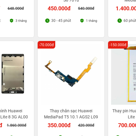
S8 701u
Media
đ
450.000đ
1.400.0
648.000đ
540.000đ
t
30 - 45 phút
60 phú
3 tháng
1 tháng
-70.000đ
-150.000đ
hình Huawei
Thay chân sạc Huawei
Thay pin H
Lite 8 3G AL00
MediaPad T5 10.1 AGS2 L09
Lite
đ
350.000đ
700.00
1.860.000đ
420.000đ