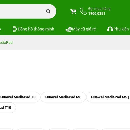
Gọi mua hàng
1900.0351
p
Đồng hồ thông minh
Máy cũ giá rẻ
Phụ kiện
ediaPad
Huawei MediaPad T3
Huawei MediaPad M6
Huawei MediaPad M5 | M
ad T10