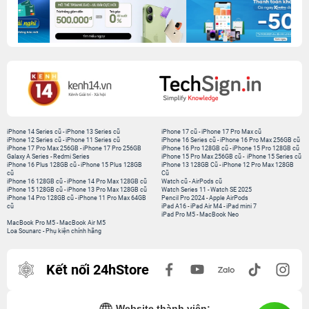
iPhone 14 Series cũ
-
iPhone 13 Series cũ
iPhone 17 cũ
-
iPhone 17 Pro Max cũ
iPhone 12 Series cũ
-
iPhone 11 Series cũ
iPhone 16 Series cũ
-
iPhone 16 Pro Max 256GB cũ
iPhone 17 Pro Max 256GB
-
iPhone 17 Pro 256GB
iPhone 16 Pro 128GB cũ
-
iPhone 15 Pro 128GB cũ
Galaxy A Series
-
Redmi Series
iPhone 15 Pro Max 256GB cũ
-
iPhone 15 Series cũ
iPhone 16 Plus 128GB cũ
-
iPhone 15 Plus 128GB
iPhone 13 128GB Cũ
-
iPhone 12 Pro Max 128GB
cũ
Cũ
iPhone 16 128GB cũ
-
iPhone 14 Pro Max 128GB cũ
Watch cũ
-
AirPods cũ
iPhone 15 128GB cũ
-
iPhone 13 Pro Max 128GB cũ
Watch Series 11
-
Watch SE 2025
iPhone 14 Pro 128GB cũ
-
iPhone 11 Pro Max 64GB
Pencil Pro 2024
-
Apple AirPods
cũ
iPad A16
-
iPad Air M4
-
iPad mini 7
iPad Pro M5
-
MacBook Neo
MacBook Pro M5
-
MacBook Air M5
Loa Sounarc
-
Phụ kiện chính hãng
Kết nối 24hStore
Website thành viên: