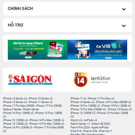
CHÍNH SÁCH
HỖ TRỢ
iPhone 14 Series cũ
-
iPhone 13 Series cũ
iPhone 17 cũ
-
iPhone 17 Pro Max cũ
iPhone 12 Series cũ
-
iPhone 11 Series cũ
iPhone 16 Series cũ
-
iPhone 16 Pro Max 256GB cũ
iPhone 17 Pro Max 256GB
-
iPhone 17 Pro 256GB
iPhone 16 Pro 128GB cũ
-
iPhone 15 Pro 128GB cũ
Galaxy A Series
-
Redmi Series
iPhone 15 Pro Max 256GB cũ
-
iPhone 15 Series cũ
iPhone 16 Plus 128GB cũ
-
iPhone 15 Plus 128GB
iPhone 13 128GB Cũ
-
iPhone 12 Pro Max 128GB
cũ
Cũ
iPhone 16 128GB cũ
-
iPhone 14 Pro Max 128GB cũ
Watch cũ
-
AirPods cũ
iPhone 15 128GB cũ
-
iPhone 13 Pro Max 128GB cũ
Watch Series 11
-
Watch SE 2025
iPhone 14 Pro 128GB cũ
-
iPhone 11 Pro Max 64GB
Pencil Pro 2024
-
Apple AirPods
cũ
iPad A16
-
iPad Air M4
-
iPad mini 7
iPad Pro M5
-
MacBook Neo