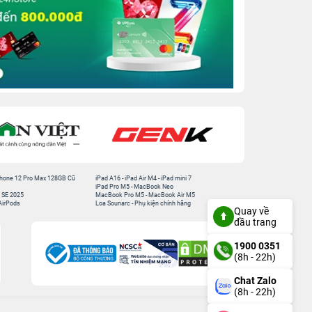
hone 12 Pro Max 128GB Cũ
iPad A16
-
iPad Air M4
-
iPad mini 7
iPad Pro M5
-
MacBook Neo
 SE 2025
MacBook Pro M5
-
MacBook Air M5
AirPods
Loa Sounarc
-
Phụ kiện chính hãng
Quay về
đầu trang
1900 0351
(8h - 22h)
Chat Zalo
(8h - 22h)