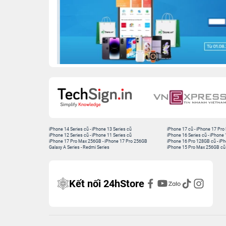
iPhone 14 Series cũ
-
iPhone 13 Series cũ
iPhone 17 cũ
-
iPhone 17 Pro
iPhone 12 Series cũ
-
iPhone 11 Series cũ
iPhone 16 Series cũ
-
iPhone 
iPhone 17 Pro Max 256GB
-
iPhone 17 Pro 256GB
iPhone 16 Pro 128GB cũ
-
iPh
Galaxy A Series
-
Redmi Series
iPhone 15 Pro Max 256GB cũ
Kết nối 24hStore