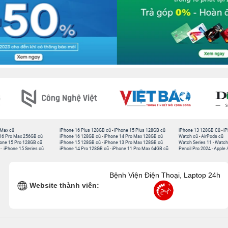
 Max cũ
iPhone 16 Plus 128GB cũ
-
iPhone 15 Plus 128GB cũ
iPhone 13 128GB Cũ
-
iP
16 Pro Max 256GB cũ
iPhone 16 128GB cũ
-
iPhone 14 Pro Max 128GB cũ
Watch cũ
-
AirPods cũ
one 15 Pro 128GB cũ
iPhone 15 128GB cũ
-
iPhone 13 Pro Max 128GB cũ
Watch Series 11
-
Watch
-
iPhone 15 Series cũ
iPhone 14 Pro 128GB cũ
-
iPhone 11 Pro Max 64GB cũ
Pencil Pro 2024
-
Apple 
Bệnh Viện Điện Thoại, Laptop 24h
Website thành viên: