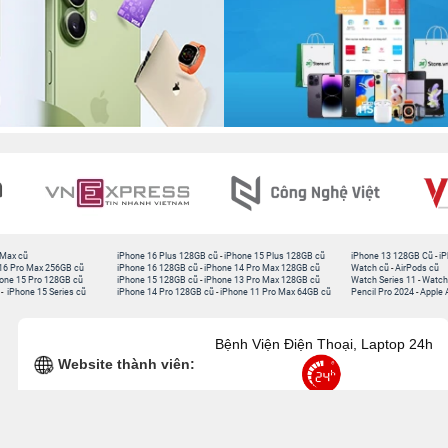
 Max cũ
iPhone 16 Plus 128GB cũ
-
iPhone 15 Plus 128GB cũ
iPhone 13 128GB Cũ
-
iP
16 Pro Max 256GB cũ
iPhone 16 128GB cũ
-
iPhone 14 Pro Max 128GB cũ
Watch cũ
-
AirPods cũ
one 15 Pro 128GB cũ
iPhone 15 128GB cũ
-
iPhone 13 Pro Max 128GB cũ
Watch Series 11
-
Watch
-
iPhone 15 Series cũ
iPhone 14 Pro 128GB cũ
-
iPhone 11 Pro Max 64GB cũ
Pencil Pro 2024
-
Apple 
Bệnh Viện Điện Thoại, Laptop 24h
Website thành viên: