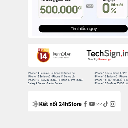
iPhone 14 Series cũ
-
iPhone 13 Series cũ
iPhone 17 cũ
-
iPhone 17 Pro
iPhone 12 Series cũ
-
iPhone 11 Series cũ
iPhone 16 Series cũ
-
iPhone 
iPhone 17 Pro Max 256GB
-
iPhone 17 Pro 256GB
iPhone 16 Pro 128GB cũ
-
iPh
Galaxy A Series
-
Redmi Series
iPhone 15 Pro Max 256GB cũ
Kết nối 24hStore