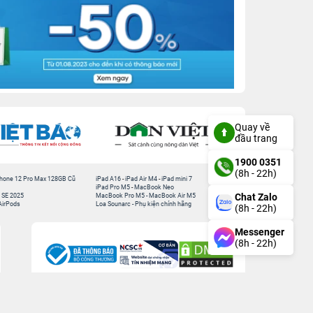
Quay về
đầu trang
1900 0351
(8h - 22h)
hone 12 Pro Max 128GB Cũ
iPad A16
-
iPad Air M4
-
iPad mini 7
iPad Pro M5
-
MacBook Neo
Chat Zalo
 SE 2025
MacBook Pro M5
-
MacBook Air M5
AirPods
Loa Sounarc
-
Phụ kiện chính hãng
(8h - 22h)
Messenger
(8h - 22h)