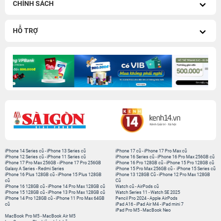
CHÍNH SÁCH
HỖ TRỢ
iPhone 14 Series cũ
-
iPhone 13 Series cũ
iPhone 17 cũ
-
iPhone 17 Pro Max cũ
iPhone 12 Series cũ
-
iPhone 11 Series cũ
iPhone 16 Series cũ
-
iPhone 16 Pro Max 256GB cũ
iPhone 17 Pro Max 256GB
-
iPhone 17 Pro 256GB
iPhone 16 Pro 128GB cũ
-
iPhone 15 Pro 128GB cũ
Galaxy A Series
-
Redmi Series
iPhone 15 Pro Max 256GB cũ
-
iPhone 15 Series cũ
iPhone 16 Plus 128GB cũ
-
iPhone 15 Plus 128GB
iPhone 13 128GB Cũ
-
iPhone 12 Pro Max 128GB
cũ
Cũ
iPhone 16 128GB cũ
-
iPhone 14 Pro Max 128GB cũ
Watch cũ
-
AirPods cũ
iPhone 15 128GB cũ
-
iPhone 13 Pro Max 128GB cũ
Watch Series 11
-
Watch SE 2025
iPhone 14 Pro 128GB cũ
-
iPhone 11 Pro Max 64GB
Pencil Pro 2024
-
Apple AirPods
cũ
iPad A16
-
iPad Air M4
-
iPad mini 7
iPad Pro M5
-
MacBook Neo
MacBook Pro M5
-
MacBook Air M5