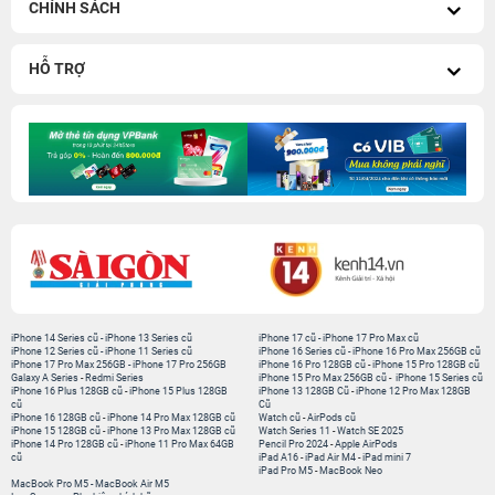
CHÍNH SÁCH
HỖ TRỢ
iPhone 14 Series cũ
-
iPhone 13 Series cũ
iPhone 17 cũ
-
iPhone 17 Pro Max cũ
iPhone 12 Series cũ
-
iPhone 11 Series cũ
iPhone 16 Series cũ
-
iPhone 16 Pro Max 256GB cũ
iPhone 17 Pro Max 256GB
-
iPhone 17 Pro 256GB
iPhone 16 Pro 128GB cũ
-
iPhone 15 Pro 128GB cũ
Galaxy A Series
-
Redmi Series
iPhone 15 Pro Max 256GB cũ
-
iPhone 15 Series cũ
iPhone 16 Plus 128GB cũ
-
iPhone 15 Plus 128GB
iPhone 13 128GB Cũ
-
iPhone 12 Pro Max 128GB
cũ
Cũ
iPhone 16 128GB cũ
-
iPhone 14 Pro Max 128GB cũ
Watch cũ
-
AirPods cũ
iPhone 15 128GB cũ
-
iPhone 13 Pro Max 128GB cũ
Watch Series 11
-
Watch SE 2025
iPhone 14 Pro 128GB cũ
-
iPhone 11 Pro Max 64GB
Pencil Pro 2024
-
Apple AirPods
cũ
iPad A16
-
iPad Air M4
-
iPad mini 7
iPad Pro M5
-
MacBook Neo
MacBook Pro M5
-
MacBook Air M5