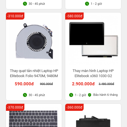
30 - 45 phút
1 - 2 giờ
-310.000đ
-580.000đ
Thay quạt tản nhiệt Laptop HP
Thay màn hình Laptop HP
Elitebook Folio 9470M, 9480M
Elitebook x360 1030 G2
590.000đ
2.900.000đ
900.000đ
3.480.000đ
Bảo hành 6 tháng
30 - 45 phút
1 - 2 giờ
-370.000đ
-360.000đ