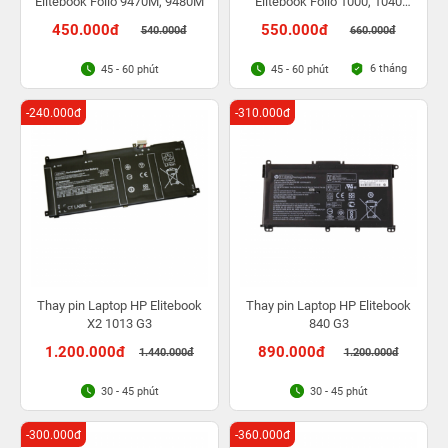
Elitebook Folio 9470M, 9480M
Elitebook Folio 1000, 1040
G1,1040 G2, 1040 G3
450.000đ
550.000đ
540.000đ
660.000đ
6 tháng
45 - 60 phút
45 - 60 phút
-240.000đ
-310.000đ
Thay pin Laptop HP Elitebook
Thay pin Laptop HP Elitebook
X2 1013 G3
840 G3
1.200.000đ
890.000đ
1.440.000đ
1.200.000đ
30 - 45 phút
30 - 45 phút
-300.000đ
-360.000đ