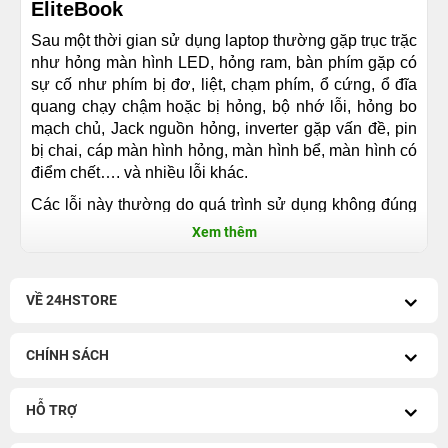
EliteBook
Sau một thời gian sử dụng laptop thường gặp trục trặc
như hỏng màn hình LED, hỏng ram, bàn phím gặp có
sự cố như phím bị đơ, liệt, chạm phím, ổ cứng, ổ đĩa
quang chạy chậm hoặc bị hỏng, bộ nhớ lỗi, hỏng bo
mạch chủ, Jack nguồn hỏng, inverter gặp vấn đề, pin
bị chai, cáp màn hình hỏng, màn hình bể, màn hình có
điểm chết…. và nhiều lỗi khác.
Các lỗi này thường do quá trình sử dụng không đúng
cách như cầm nắm máy tính không đúng cách, bộ
Xem thêm
phận tản nhiệt của máy không thông thoáng, máy tính
bị va đập, do sử dụng đánh văn bản trong thời gian
dài khiến bàn phím hỏng, ổ cứng hỏng, dây nguồn liên
VỀ 24HSTORE
tục bị uốn xoắn...
Địa điểm sửa Laptop HP EliteBook
CHÍNH SÁCH
chính hãng, chuyên nghiệp, lấy ngay
HỖ TRỢ
Với 15 năm kinh nghiệm hoạt động trong lĩnh vực sửa
laptop, Bệnh Viện Điện Thoại Laptop 24h có đội ngũ