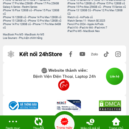
iPhone 12 Series cũ
-
iPhone 11 Series cũ
iPhone 16 Series cũ
-
iPhone 16 Pro Max 256GB cũ
iPhone 17 Pro Max 256GB
-
iPhone 17 Pro 256GB
iPhone 16 Pro 128GB cũ
-
iPhone 15 Pro 128GB cũ
Galaxy A Series
-
Redmi Series
iPhone 15 Pro Max 256GB cũ
-
iPhone 15 Series cũ
iPhone 16 Plus 128GB cũ
-
iPhone 15 Plus 128GB
iPhone 13 128GB Cũ
-
iPhone 12 Pro Max 128GB
cũ
Cũ
iPhone 16 128GB cũ
-
iPhone 14 Pro Max 128GB cũ
Watch cũ
-
AirPods cũ
iPhone 15 128GB cũ
-
iPhone 13 Pro Max 128GB cũ
Watch Series 11
-
Watch SE 2025
iPhone 14 Pro 128GB cũ
-
iPhone 11 Pro Max 64GB
Pencil Pro 2024
-
Apple AirPods
cũ
iPad A16
-
iPad Air M4
-
iPad mini 7
iPad Pro M5
-
MacBook Neo
MacBook Pro M5
-
MacBook Air M5
Loa Sounarc
-
Phụ kiện chính hãng
Kết nối 24hStore
Website thành viên:
Bệnh Viện Điện Thoại, Laptop 24h
Liên hệ
Trong ngày
Danh mục
Thu-đổi
Máy cũ giá rẻ
Trang chủ