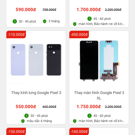
590.000đ
1.700.000đ
708.000đ
2.200.000đ
45 - 60 phút
3 tháng
30 - 45 phút
màn hình, Bảo hành rơi vỡ kính
1 lần trong 3 tháng
-110.000đ
-450.000đ
Thay kính lưng Google Pixel 3
Thay màn hình Google Pixel 3
XL
550.000đ
1.750.000đ
660.000đ
2.200.000đ
30 - 45 phút
45 - 60 phút
màu sắc 6 tháng
màn hình, Bảo hành rơi vỡ kính
1 lần trong 3 tháng
-150.000đ
-160.000đ