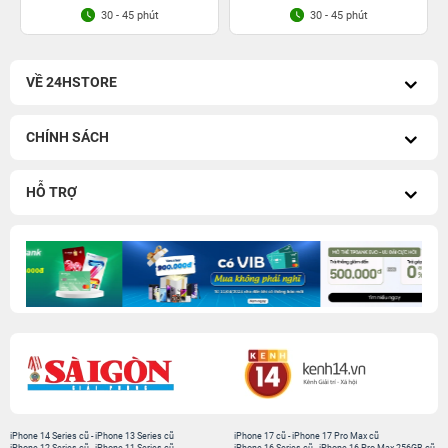
30 - 45 phút
30 - 45 phút
VỀ 24HSTORE
CHÍNH SÁCH
HỖ TRỢ
iPhone 14 Series cũ
-
iPhone 13 Series cũ
iPhone 17 cũ
-
iPhone 17 Pro Max cũ