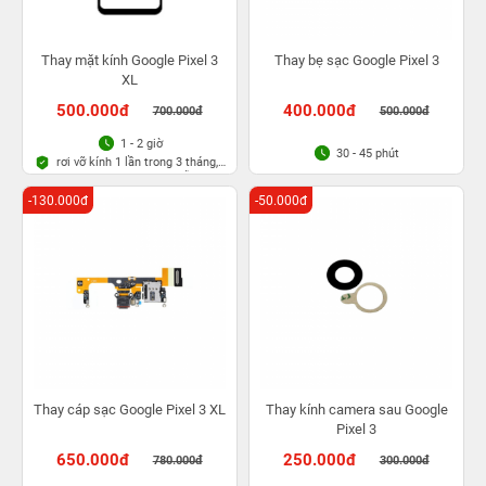
Thay mặt kính Google Pixel 3
Thay bẹ sạc Google Pixel 3
XL
500.000đ
400.000đ
700.000đ
500.000đ
1 - 2 giờ
30 - 45 phút
rơi vỡ kính 1 lần trong 3 tháng,
Bảo hành bụi bọt vĩnh viễn
-130.000đ
-50.000đ
Thay cáp sạc Google Pixel 3 XL
Thay kính camera sau Google
Pixel 3
650.000đ
250.000đ
780.000đ
300.000đ