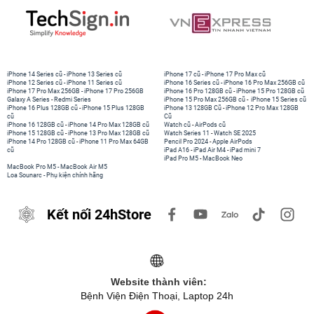
iPhone 14 Series cũ
-
iPhone 13 Series cũ
iPhone 17 cũ
-
iPhone 17 Pro Max cũ
iPhone 12 Series cũ
-
iPhone 11 Series cũ
iPhone 16 Series cũ
-
iPhone 16 Pro Max 256GB cũ
iPhone 17 Pro Max 256GB
-
iPhone 17 Pro 256GB
iPhone 16 Pro 128GB cũ
-
iPhone 15 Pro 128GB cũ
Galaxy A Series
-
Redmi Series
iPhone 15 Pro Max 256GB cũ
-
iPhone 15 Series cũ
iPhone 16 Plus 128GB cũ
-
iPhone 15 Plus 128GB
iPhone 13 128GB Cũ
-
iPhone 12 Pro Max 128GB
cũ
Cũ
iPhone 16 128GB cũ
-
iPhone 14 Pro Max 128GB cũ
Watch cũ
-
AirPods cũ
iPhone 15 128GB cũ
-
iPhone 13 Pro Max 128GB cũ
Watch Series 11
-
Watch SE 2025
iPhone 14 Pro 128GB cũ
-
iPhone 11 Pro Max 64GB
Pencil Pro 2024
-
Apple AirPods
cũ
iPad A16
-
iPad Air M4
-
iPad mini 7
iPad Pro M5
-
MacBook Neo
MacBook Pro M5
-
MacBook Air M5
Loa Sounarc
-
Phụ kiện chính hãng
Kết nối 24hStore
Website thành viên:
Bệnh Viện Điện Thoại, Laptop 24h