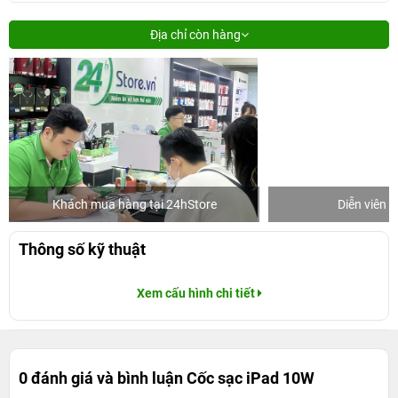
Địa chỉ còn hàng
Khách mua hàng tại 24hStore
Diễn viên 
Thông số kỹ thuật
Xem cấu hình chi tiết
0 đánh giá và bình luận
Cốc sạc iPad 10W