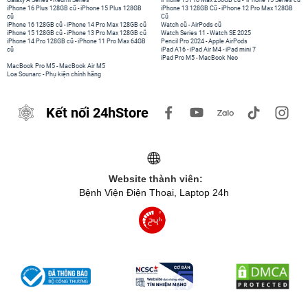
Galaxy A Series
-
Redmi Series
iPhone 15 Pro Max 256GB cũ
-
iPhone 15 Series cũ
iPhone 16 Plus 128GB cũ
-
iPhone 15 Plus 128GB
iPhone 13 128GB Cũ
-
iPhone 12 Pro Max 128GB
cũ
Cũ
iPhone 16 128GB cũ
-
iPhone 14 Pro Max 128GB cũ
Watch cũ
-
AirPods cũ
iPhone 15 128GB cũ
-
iPhone 13 Pro Max 128GB cũ
Watch Series 11
-
Watch SE 2025
iPhone 14 Pro 128GB cũ
-
iPhone 11 Pro Max 64GB
Pencil Pro 2024
-
Apple AirPods
cũ
iPad A16
-
iPad Air M4
-
iPad mini 7
iPad Pro M5
-
MacBook Neo
MacBook Pro M5
-
MacBook Air M5
Loa Sounarc
-
Phụ kiện chính hãng
Kết nối 24hStore
Website thành viên:
Bệnh Viện Điện Thoại, Laptop 24h