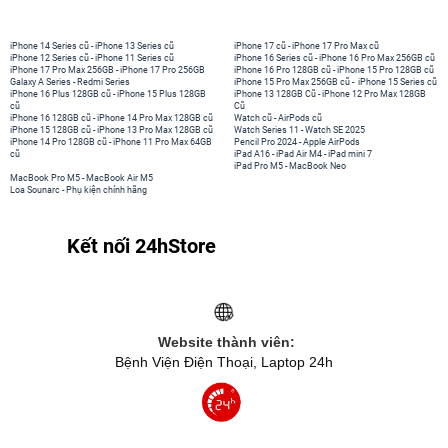
iPhone 14 Series cũ
-
iPhone 13 Series cũ
iPhone 17 cũ
-
iPhone 17 Pro Max cũ
iPhone 12 Series cũ
-
iPhone 11 Series cũ
iPhone 16 Series cũ
-
iPhone 16 Pro Max 256GB cũ
iPhone 17 Pro Max 256GB
-
iPhone 17 Pro 256GB
iPhone 16 Pro 128GB cũ
-
iPhone 15 Pro 128GB cũ
Galaxy A Series
-
Redmi Series
iPhone 15 Pro Max 256GB cũ
-
iPhone 15 Series cũ
iPhone 16 Plus 128GB cũ
-
iPhone 15 Plus 128GB
iPhone 13 128GB Cũ
-
iPhone 12 Pro Max 128GB
cũ
Cũ
iPhone 16 128GB cũ
-
iPhone 14 Pro Max 128GB cũ
Watch cũ
-
AirPods cũ
iPhone 15 128GB cũ
-
iPhone 13 Pro Max 128GB cũ
Watch Series 11
-
Watch SE 2025
iPhone 14 Pro 128GB cũ
-
iPhone 11 Pro Max 64GB
Pencil Pro 2024
-
Apple AirPods
cũ
iPad A16
-
iPad Air M4
-
iPad mini 7
iPad Pro M5
-
MacBook Neo
MacBook Pro M5
-
MacBook Air M5
Loa Sounarc
-
Phụ kiện chính hãng
Kết nối 24hStore
Website thành viên:
Bệnh Viện Điện Thoại, Laptop 24h