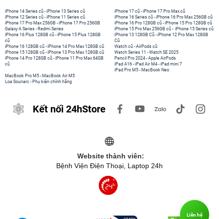
iPhone 14 Series cũ
-
iPhone 13 Series cũ
iPhone 17 cũ
-
iPhone 17 Pro Max cũ
iPhone 12 Series cũ
-
iPhone 11 Series cũ
iPhone 16 Series cũ
-
iPhone 16 Pro Max 256GB cũ
iPhone 17 Pro Max 256GB
-
iPhone 17 Pro 256GB
iPhone 16 Pro 128GB cũ
-
iPhone 15 Pro 128GB cũ
Galaxy A Series
-
Redmi Series
iPhone 15 Pro Max 256GB cũ
-
iPhone 15 Series cũ
iPhone 16 Plus 128GB cũ
-
iPhone 15 Plus 128GB
iPhone 13 128GB Cũ
-
iPhone 12 Pro Max 128GB
cũ
Cũ
iPhone 16 128GB cũ
-
iPhone 14 Pro Max 128GB cũ
Watch cũ
-
AirPods cũ
iPhone 15 128GB cũ
-
iPhone 13 Pro Max 128GB cũ
Watch Series 11
-
Watch SE 2025
iPhone 14 Pro 128GB cũ
-
iPhone 11 Pro Max 64GB
Pencil Pro 2024
-
Apple AirPods
cũ
iPad A16
-
iPad Air M4
-
iPad mini 7
iPad Pro M5
-
MacBook Neo
MacBook Pro M5
-
MacBook Air M5
Loa Sounarc
-
Phụ kiện chính hãng
Kết nối 24hStore
Website thành viên:
Bệnh Viện Điện Thoại, Laptop 24h
Liên hệ