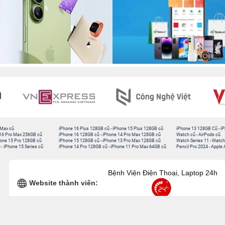
 Max cũ
iPhone 16 Plus 128GB cũ
-
iPhone 15 Plus 128GB cũ
iPhone 13 128GB Cũ
-
iP
16 Pro Max 256GB cũ
iPhone 16 128GB cũ
-
iPhone 14 Pro Max 128GB cũ
Watch cũ
-
AirPods cũ
one 15 Pro 128GB cũ
iPhone 15 128GB cũ
-
iPhone 13 Pro Max 128GB cũ
Watch Series 11
-
Watch
-
iPhone 15 Series cũ
iPhone 14 Pro 128GB cũ
-
iPhone 11 Pro Max 64GB cũ
Pencil Pro 2024
-
Apple 
Bệnh Viện Điện Thoại, Laptop 24h
Website thành viên: