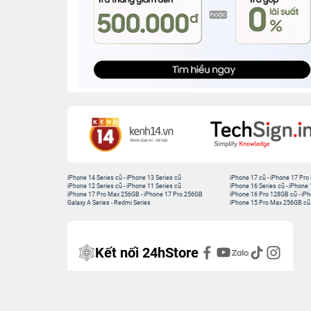
iPhone 14 Series cũ
-
iPhone 13 Series cũ
iPhone 17 cũ
-
iPhone 17 Pro
iPhone 12 Series cũ
-
iPhone 11 Series cũ
iPhone 16 Series cũ
-
iPhone 
iPhone 17 Pro Max 256GB
-
iPhone 17 Pro 256GB
iPhone 16 Pro 128GB cũ
-
iPh
Galaxy A Series
-
Redmi Series
iPhone 15 Pro Max 256GB cũ
Kết nối 24hStore