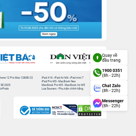
Quay về
đầu trang
1900 0351
(8h - 22h)
hone 12 Pro Max 128GB Cũ
iPad A16
-
iPad Air M4
-
iPad mini 7
iPad Pro M5
-
MacBook Neo
Chat Zalo
 SE 2025
MacBook Pro M5
-
MacBook Air M5
AirPods
Loa Sounarc
-
Phụ kiện chính hãng
(8h - 22h)
Messenger
(8h - 22h)