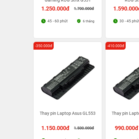
Gaming ROG Strix G531
ROG St
1.250.000đ
1.590.000
1.700.000đ
45 - 60 phút
30 - 45 phú
6 tháng
-350.000đ
-410.000đ
Thay pin Laptop Asus GL553
Thay pin Lap
1.150.000đ
990.000đ
1.500.000đ