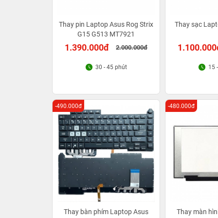
Thay pin Laptop Asus Rog Strix
Thay sạc Lap
G15 G513 MT7921
1.390.000đ
1.100.000
2.000.000đ
30 - 45 phút
15 
-490.000đ
-480.000đ
Thay bàn phím Laptop Asus
Thay màn hìn