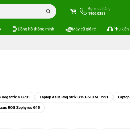
Gọi mua hàng
1900.0351
p
Đồng hồ thông minh
Máy cũ giá rẻ
Phụ kiện
 Rog Strix G G731
Laptop Asus Rog Strix G15 G513 MT7921
Laptop
Asus ROG Zephyrus G15