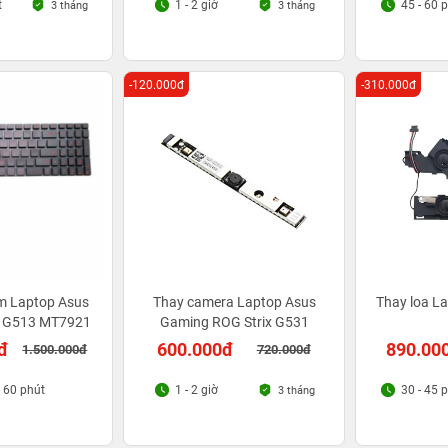
t
1 - 2 giờ
45 - 60 
3 tháng
3 tháng
-120.000đ
-310.000đ
m Laptop Asus
Thay camera Laptop Asus
Thay loa L
5 G513 MT7921
Gaming ROG Strix G531
đ
600.000đ
890.00
1.500.000đ
720.000đ
- 60 phút
1 - 2 giờ
30 - 45 
3 tháng