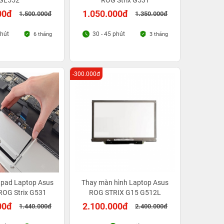
GL552
ROG Strix G531
00đ
1.050.000đ
1.500.000đ
1.350.000đ
phút
30 - 45 phút
6 tháng
3 tháng
-300.000đ
hpad Laptop Asus
Thay màn hình Laptop Asus
ROG Strix G531
ROG STRIX G15 G512L
00đ
2.100.000đ
1.440.000đ
2.400.000đ