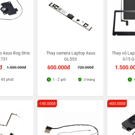
p Asus Rog Strix
Thay camera Laptop Asus
Thay vỏ Lap
G731
GL553
G15 G
đ
600.000đ
1.500.0
1.500.000đ
720.000đ
- 45 phút
1 - 2 giờ
3 tháng
-140.000đ
-400.000đ