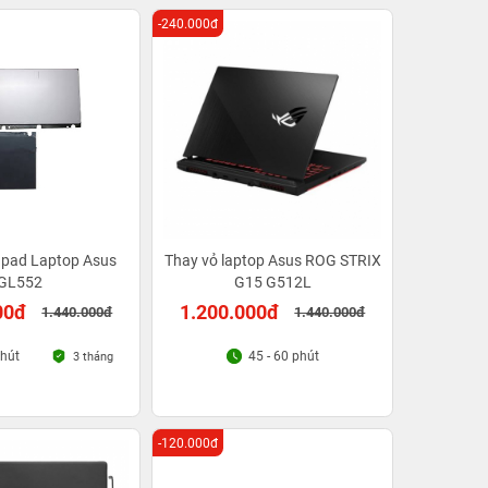
-240.000đ
hpad Laptop Asus
Thay vỏ laptop Asus ROG STRIX
GL552
G15 G512L
00đ
1.200.000đ
1.440.000đ
1.440.000đ
phút
45 - 60 phút
3 tháng
-120.000đ