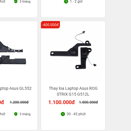
phút
1 - 2 giờ
3 tháng
-400.000đ
aptop Asus GL552
Thay loa Laptop Asus ROG
STRIX G15 G512L
0đ
1.100.000đ
1.200.000đ
1.500.000đ
phút
30 - 45 phút
3 tháng