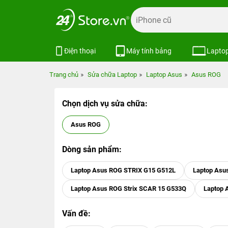
Điện thoại
Máy tính bảng
Lapto
Trang chủ
Sửa chữa Laptop
Laptop Asus
Asus ROG
Chọn dịch vụ sửa chữa:
Asus ROG
Dòng sản phẩm:
Laptop Asus ROG STRIX G15 G512L
Laptop Asus
Laptop Asus ROG Strix SCAR 15 G533Q
Laptop 
Vấn đề: