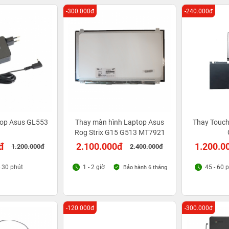
-300.000đ
-240.000đ
top Asus GL553
Thay màn hình Laptop Asus
Thay Touc
Rog Strix G15 G513 MT7921
đ
2.100.000đ
1.200.0
1.200.000đ
2.400.000đ
- 30 phút
1 - 2 giờ
45 - 60 
Bảo hành 6 tháng
-120.000đ
-300.000đ