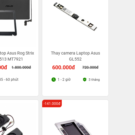
top Asus Rog Strix
Thay camera Laptop Asus
513 MT7921
GL552
00đ
600.000đ
1.800.000đ
720.000đ
45 - 60 phút
1 - 2 giờ
3 tháng
-141.000đ