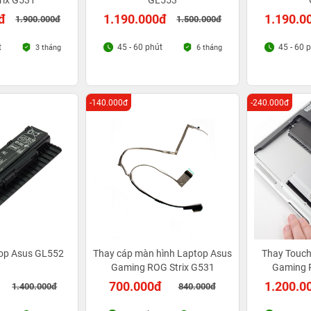
rix G531
GL553
đ
1.190.000đ
1.190.0
1.900.000đ
1.500.000đ
t
45 - 60 phút
45 - 60 
3 tháng
6 tháng
-140.000đ
-240.000đ
top Asus GL552
Thay cáp màn hình Laptop Asus
Thay Touc
Gaming ROG Strix G531
Gaming 
700.000đ
1.200.0
1.400.000đ
840.000đ