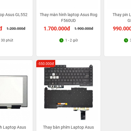
top Asus GL552
Thay màn hình laptop Asus Rog
Thay pin 
F560UD
G
đ
1.700.000đ
990.00
1.200.000đ
1.900.000đ
- 30 phút
1 - 2 giờ
-550.000đ
h Laptop Asus
Thay bàn phím Laptop Asus