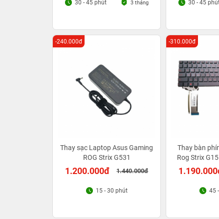
30 - 45 phút
30 - 45 phú
3 tháng
-240.000đ
-310.000đ
Thay sạc Laptop Asus Gaming
Thay bàn phí
ROG Strix G531
Rog Strix G1
1.200.000đ
1.190.000
1.440.000đ
15 - 30 phút
45 