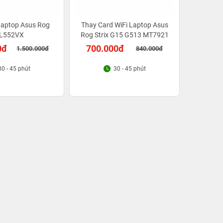
Laptop Asus Rog
Thay Card WiFi Laptop Asus
L552VX
Rog Strix G15 G513 MT7921
0đ
700.000đ
1.500.000đ
840.000đ
30 - 45 phút
30 - 45 phút