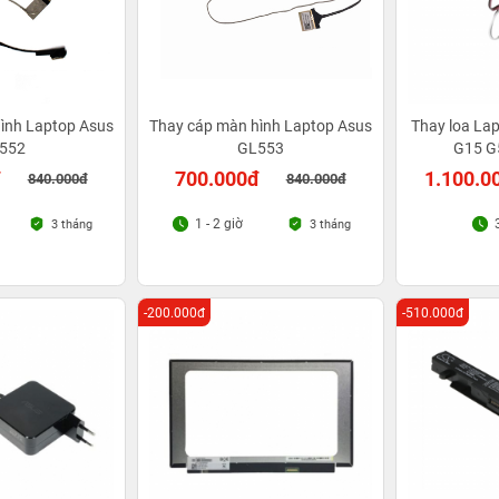
ình Laptop Asus
Thay cáp màn hình Laptop Asus
Thay loa Lap
552
GL553
G15 G
đ
700.000đ
1.100.0
840.000đ
840.000đ
1 - 2 giờ
3 tháng
3 tháng
-200.000đ
-510.000đ