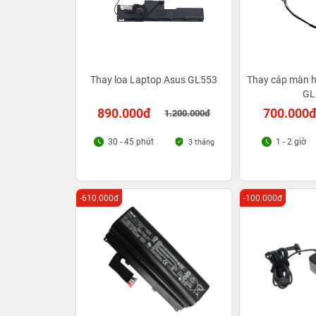
Thay loa Laptop Asus GL553
Thay cáp màn h
GL
890.000đ
700.000
1.200.000đ
30 - 45 phút
1 - 2 giờ
3 tháng
-610.000đ
-100.000đ