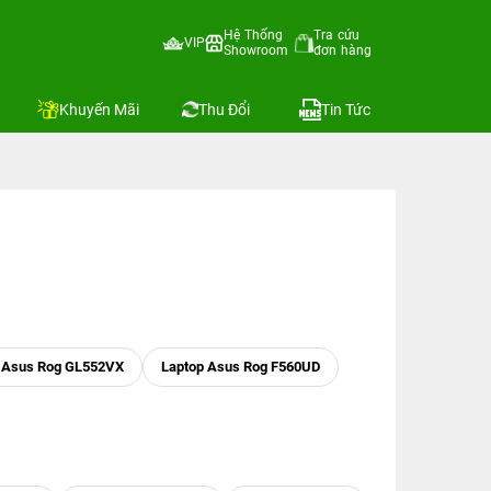
Hệ Thống
Tra cứu
VIP
Showroom
đơn hàng
Khuyến Mãi
Thu Đổi
Tin Tức
 Asus Rog GL552VX
Laptop Asus Rog F560UD