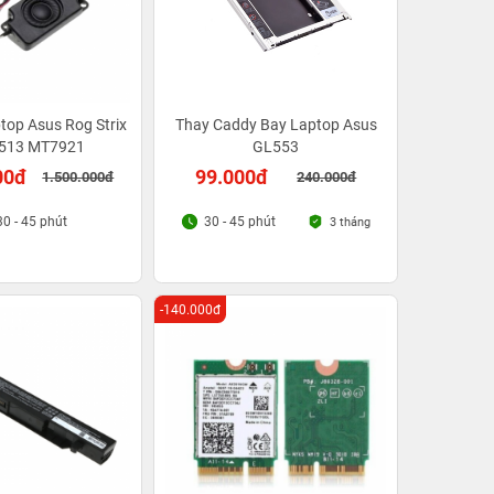
top Asus Rog Strix
Thay Caddy Bay Laptop Asus
513 MT7921
GL553
00đ
99.000đ
1.500.000đ
240.000đ
30 - 45 phút
30 - 45 phút
3 tháng
-140.000đ