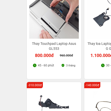
Thay Touchpad Laptop Asus
Thay loa Lapto
GL553
G 
800.000đ
1.100.000
960.000đ
45 - 60 phút
30 
3 tháng
-310.000đ
-140.000đ