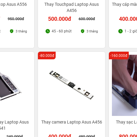
top Asus A556
Thay Touchpad Laptop Asus
Thay cáp mà
A456
đ
500.000đ
400.00
950.000đ
600.000đ
t
45 - 60 phút
1 - 2 gi
3 tháng
3 tháng
-80.000đ
-160.000đ
ay Laptop Asus
Thay camera Laptop Asus A456
Thay sạc 
541
400.000đ
800.00
240.000đ
480.000đ