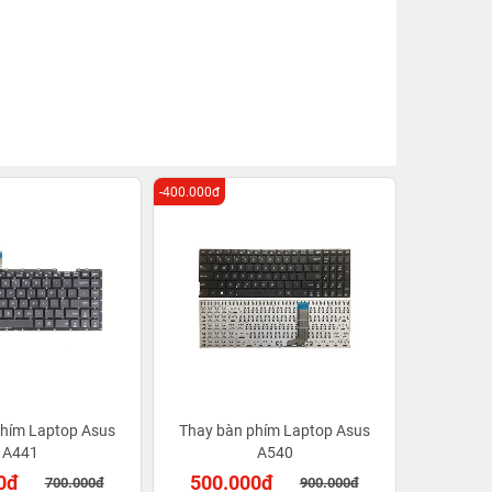
-400.000đ
phím Laptop Asus
Thay bàn phím Laptop Asus
A441
A540
0đ
500.000đ
700.000đ
900.000đ