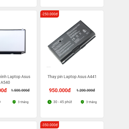
-250.000đ
hình Laptop Asus
Thay pin Laptop Asus A441
A540
00đ
950.000đ
1.500.000đ
1.200.000đ
ờ
30 - 45 phút
3 tháng
3 tháng
-350.000đ