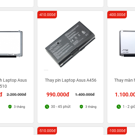
-410.000đ
-400.000đ
h Laptop Asus
Thay pin Laptop Asus A456
Thay màn 
510
đ
990.000đ
1.100.0
2.200.000đ
1.400.000đ
30 - 45 phút
1 - 2 gi
3 tháng
3 tháng
-510.000đ
-100.000đ