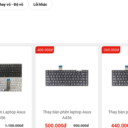
-400.000đ
-260.000đ
m Laptop Asus
Thay bàn phím laptop Asus
Thay bàn 
556
A456
500.000đ
440.00
1.100.000đ
900.000đ