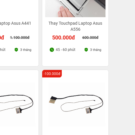
Laptop Asus A441
Thay Touchpad Laptop Asus
A556
0đ
500.000đ
1.100.000đ
600.000đ
phút
45 - 60 phút
3 tháng
3 tháng
-100.000đ