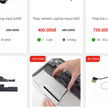
top Asus A456
Thay camera Laptop Asus A541
Thay loa 
đ
400.000đ
750.00
600.000đ
480.000đ
- 30 phút
1 - 2 giờ
30 - 45 
3 tháng
-100.000đ
-80.000đ