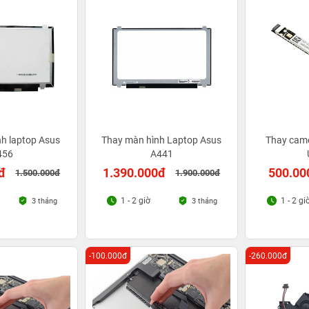
h laptop Asus
Thay màn hình Laptop Asus
Thay cam
456
A441
đ
1.390.000đ
500.00
1.500.000đ
1.900.000đ
1 - 2 giờ
1 - 2 gi
3 tháng
3 tháng
-100.000đ
-260.000đ