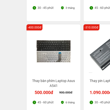
30 - 45 phút
45 - 60 phú
3 tháng
-400.000đ
-310.000đ
Thay bàn phím Laptop Asus
Thay pin Lap
A541
500.000đ
1.090.000
900.000đ
45 - 60 phút
30 - 45 phú
6 tháng