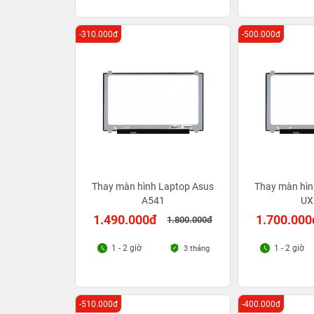
-310.000đ
-500.000đ
Thay màn hình Laptop Asus
Thay màn hìn
A541
UX
1.490.000đ
1.700.000
1.800.000đ
1 - 2 giờ
1 - 2 giờ
3 tháng
-510.000đ
-400.000đ