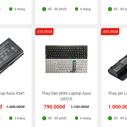
t
45 - 60 phút
45 - 60 
6 tháng
6 tháng
-310.000đ
-400.000đ
top Asus A541
Thay bàn phím Laptop Asus
Thay pin 
UX510
đ
790.000đ
1.000.0
1.400.000đ
1.100.000đ
t
45 - 60 phút
30 - 45 
3 tháng
6 tháng