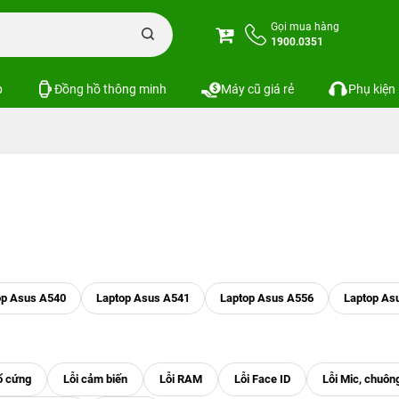
Gọi mua hàng
1900.0351
p
Đồng hồ thông minh
Máy cũ giá rẻ
Phụ kiện
op Asus A540
Laptop Asus A541
Laptop Asus A556
Laptop As