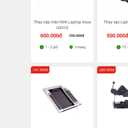
Thay cáp màn hình Laptop Asus
Thay sạc Lap
UX510
600.000đ
500.000
720.000đ
1 - 2 giờ
15 
3 tháng
-141.000đ
-280.000đ