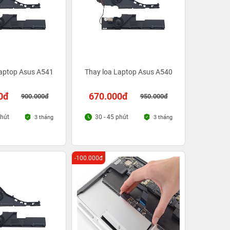
Laptop Asus A541
Thay loa Laptop Asus A540
0đ
670.000đ
900.000đ
950.000đ
phút
30 - 45 phút
3 tháng
3 tháng
-100.000đ