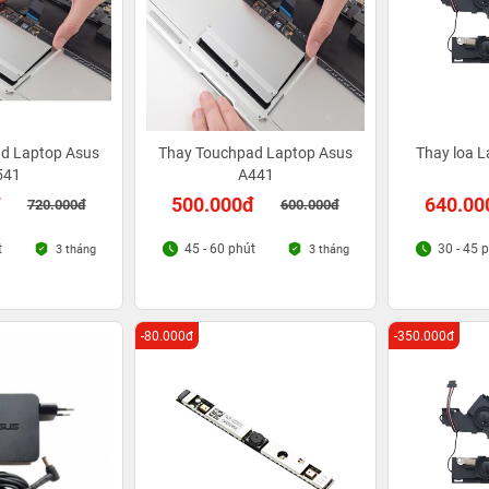
d Laptop Asus
Thay Touchpad Laptop Asus
Thay loa 
541
A441
đ
500.000đ
640.00
720.000đ
600.000đ
t
45 - 60 phút
30 - 45 
3 tháng
3 tháng
-80.000đ
-350.000đ