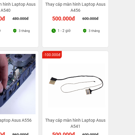
n hình Laptop Asus
Thay cáp màn hình Laptop Asus
A540
A456
0đ
500.000đ
480.000đ
600.000đ
ờ
1 - 2 giờ
3 tháng
3 tháng
-100.000đ
Laptop Asus A556
Thay cáp màn hình Laptop Asus
A541
0đ
500.000đ
960.000đ
600.000đ