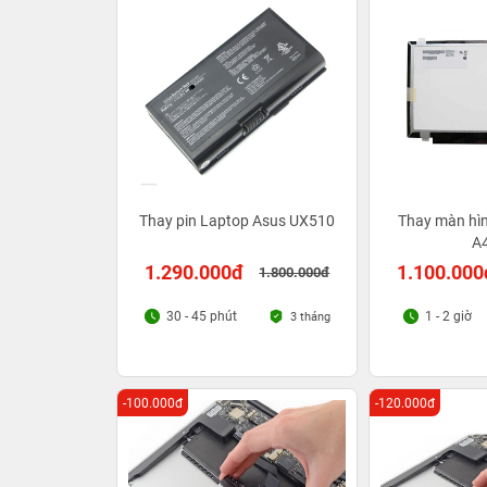
Thay pin Laptop Asus UX510
Thay màn hìn
A
1.290.000đ
1.100.000
1.800.000đ
30 - 45 phút
1 - 2 giờ
3 tháng
-100.000đ
-120.000đ