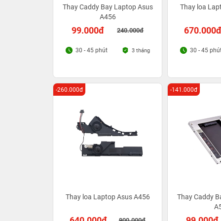
Thay Caddy Bay Laptop Asus
Thay loa Lap
A456
99.000đ
670.000
240.000đ
30 - 45 phút
30 - 45 phú
3 tháng
-260.000đ
-141.000đ
Thay loa Laptop Asus A456
Thay Caddy B
A
640.000đ
99.000đ
900.000đ