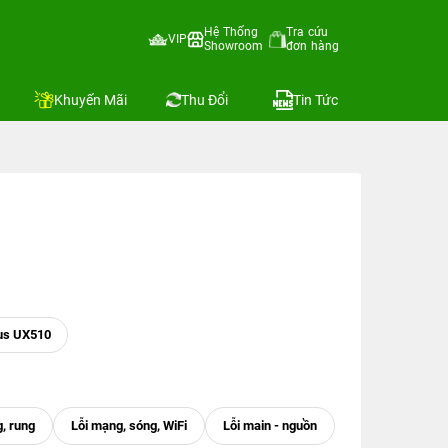
Hệ Thống
Tra cứu
VIP
Showroom
đơn hàng
Khuyến Mãi
Thu Đổi
Tin Tức
us UX510