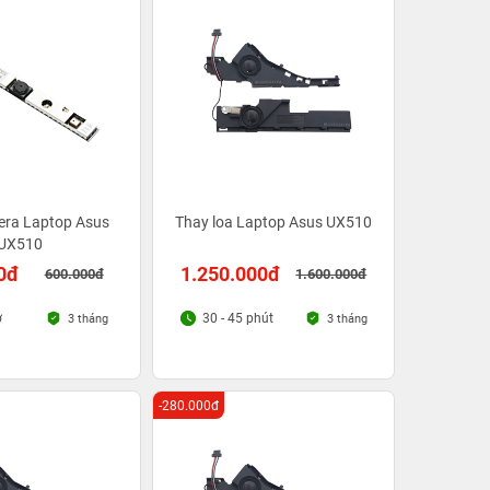
era Laptop Asus
Thay loa Laptop Asus UX510
UX510
0đ
1.250.000đ
600.000đ
1.600.000đ
ờ
30 - 45 phút
3 tháng
3 tháng
-280.000đ