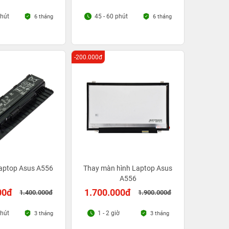
phút
45 - 60 phút
6 tháng
6 tháng
-200.000đ
Laptop Asus A556
Thay màn hình Laptop Asus
A556
00đ
1.700.000đ
1.400.000đ
1.900.000đ
phút
1 - 2 giờ
3 tháng
3 tháng