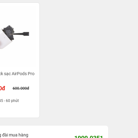
ck sạc AirPods Pro
0đ
600.000đ
45 - 60 phút
g đài mua hàng