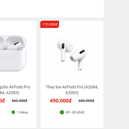
-110.000đ
guồn AirPods Pro
Thay loa AirPods Pro (A2084,
84, A2083)
A2083)
0đ
490.000đ
660.000đ
600.000đ
45 - 60 phút
1 tháng