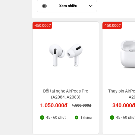
Xem nhiều
-450.000đ
-150.000đ
Đổi tai nghe AirPods Pro
Thay pin AirP
(A2084, A2083)
A2
1.050.000đ
340.000
1.500.000đ
45 - 60 phút
45 - 60 phú
1 tháng