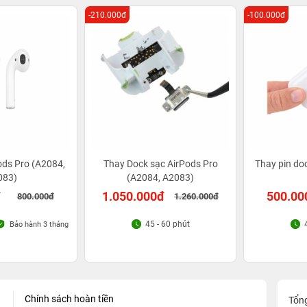
-210.000đ
-100.000đ
ods Pro (A2084,
Thay Dock sạc AirPods Pro
Thay pin do
083)
(A2084, A2083)
đ
1.050.000đ
500.00
800.000đ
1.260.000đ
45 - 60 phút
Bảo hành 3 tháng
Chính sách hoàn tiền
Tổn