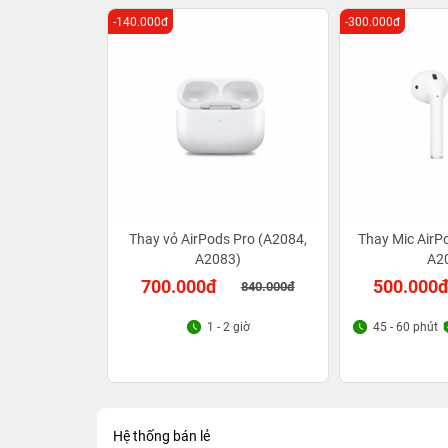
-140.000đ
-300.000đ
Thay vỏ AirPods Pro (A2084,
Thay Mic AirP
A2083)
A2
700.000đ
500.000
840.000đ
1 - 2 giờ
45 - 60 phút
Hệ thống bán lẻ