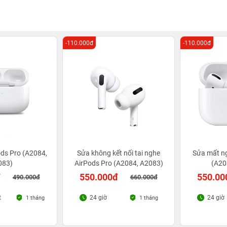
-110.000đ
-110.000đ
ods Pro (A2084,
Sửa không kết nối tai nghe
Sửa mất n
083)
AirPods Pro (A2084, A2083)
(A20
đ
550.000đ
550.00
490.000đ
660.000đ
t
24 giờ
24 giờ
1 tháng
1 tháng