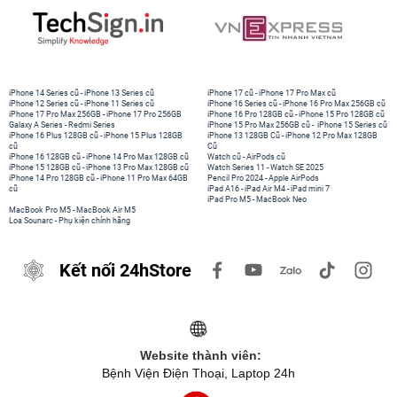
iPhone 14 Series cũ
-
iPhone 13 Series cũ
iPhone 17 cũ
-
iPhone 17 Pro Max cũ
iPhone 12 Series cũ
-
iPhone 11 Series cũ
iPhone 16 Series cũ
-
iPhone 16 Pro Max 256GB cũ
iPhone 17 Pro Max 256GB
-
iPhone 17 Pro 256GB
iPhone 16 Pro 128GB cũ
-
iPhone 15 Pro 128GB cũ
Galaxy A Series
-
Redmi Series
iPhone 15 Pro Max 256GB cũ
-
iPhone 15 Series cũ
iPhone 16 Plus 128GB cũ
-
iPhone 15 Plus 128GB
iPhone 13 128GB Cũ
-
iPhone 12 Pro Max 128GB
cũ
Cũ
iPhone 16 128GB cũ
-
iPhone 14 Pro Max 128GB cũ
Watch cũ
-
AirPods cũ
iPhone 15 128GB cũ
-
iPhone 13 Pro Max 128GB cũ
Watch Series 11
-
Watch SE 2025
iPhone 14 Pro 128GB cũ
-
iPhone 11 Pro Max 64GB
Pencil Pro 2024
-
Apple AirPods
cũ
iPad A16
-
iPad Air M4
-
iPad mini 7
iPad Pro M5
-
MacBook Neo
MacBook Pro M5
-
MacBook Air M5
Loa Sounarc
-
Phụ kiện chính hãng
Kết nối 24hStore
Website thành viên:
Bệnh Viện Điện Thoại, Laptop 24h