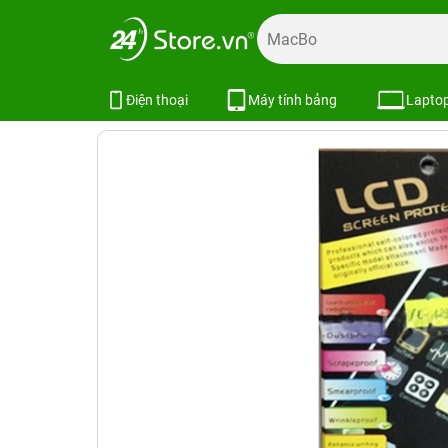
Trang chủ
Phụ kiện
Dán cường lực
Dán cường lực khá
Miếng dán I9300 - 3D mờ
SKU:
Điện thoại
Máy tính bảng
Lapto