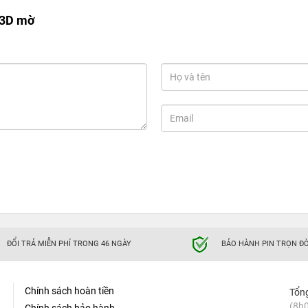
 3D mờ
ĐỔI TRẢ MIỄN PHÍ TRONG 46 NGÀY
BẢO HÀNH PIN TRỌN ĐỜ
Chính sách hoàn tiền
Tổn
(8h0