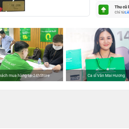
Thu cũ 
Chỉ từ
Li
hách mua hàng tại 24hStore
Ca sĩ Văn Mai Hương