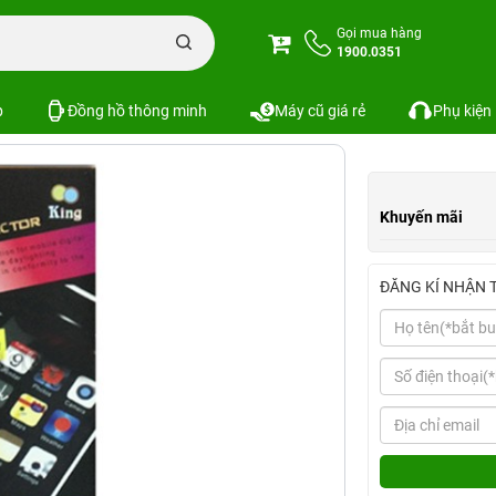
c
Miếng dán I9300 - 3D mờ
Gọi mua hàng
1900.0351
Xem cấu hình
So sánh
p
Đồng hồ thông minh
Máy cũ giá rẻ
Phụ kiện
Khuyến mãi
ĐĂNG KÍ NHẬN 