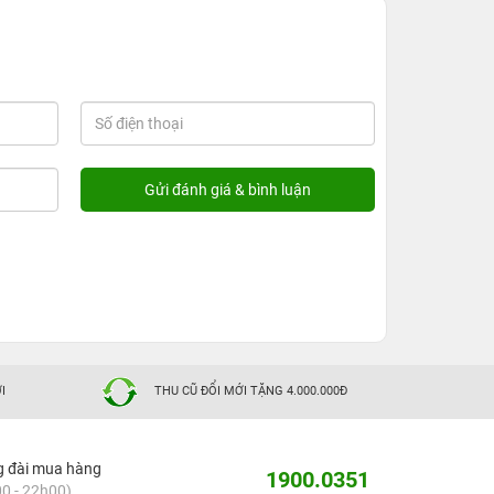
I
THU CŨ ĐỔI MỚI TẶNG 4.000.000Đ
g đài mua hàng
1900.0351
0 - 22h00)