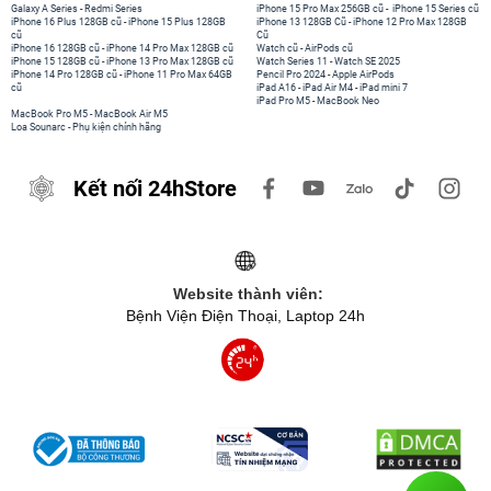
Galaxy A Series
-
Redmi Series
iPhone 15 Pro Max 256GB cũ
-
iPhone 15 Series cũ
iPhone 16 Plus 128GB cũ
-
iPhone 15 Plus 128GB
iPhone 13 128GB Cũ
-
iPhone 12 Pro Max 128GB
cũ
Cũ
iPhone 16 128GB cũ
-
iPhone 14 Pro Max 128GB cũ
Watch cũ
-
AirPods cũ
iPhone 15 128GB cũ
-
iPhone 13 Pro Max 128GB cũ
Watch Series 11
-
Watch SE 2025
iPhone 14 Pro 128GB cũ
-
iPhone 11 Pro Max 64GB
Pencil Pro 2024
-
Apple AirPods
cũ
iPad A16
-
iPad Air M4
-
iPad mini 7
iPad Pro M5
-
MacBook Neo
MacBook Pro M5
-
MacBook Air M5
Loa Sounarc
-
Phụ kiện chính hãng
Kết nối 24hStore
Website thành viên:
Bệnh Viện Điện Thoại, Laptop 24h