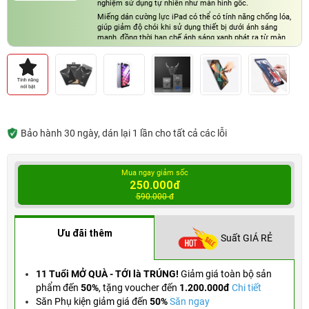
nghiệm sử dụng tự nhiên như màn hình gốc.
Miếng dán cường lực iPad có thể có tính năng chống lóa,
giúp giảm độ chói khi sử dụng thiết bị dưới ánh sáng
mạnh, đồng thời hạn chế ánh sáng xanh phát ra từ màn
hình, bảo vệ mắt khi dùng lâu.
Bảo hành 30 ngày, dán lại 1 lần cho tất cả các lỗi
Mua ngay giảm sốc
250.000đ
590.000 đ
Ưu đãi thêm
Suất GIÁ RẺ
11 Tuổi MỞ QUÀ - TỚI là TRÚNG!
Giảm giá toàn bộ sản
phẩm đến
50%
,
tặng voucher đến
1.200.000đ
Chi tiết
Săn Phụ kiện giảm giá đến
50%
Săn ngay