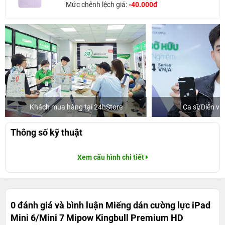
Mức chênh lệch giá:
-40.000đ
Khách mua hàng tại 24hStore
Ca sĩ/Diễn v
Thông số kỹ thuật
Xem cấu hình chi tiết
0 đánh giá và bình luận
Miếng dán cường lực iPad
Mini 6/Mini 7 Mipow Kingbull Premium HD